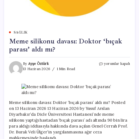
SAĞLIK
Meme silikonu davası: Doktor ‘bıçak
parası’ aldı mı?
Meme
By
Ayşe Öztürk
yorumlar kapalı
silikonu
13 Haziran 2026
1 Min Read
davası:
Doktor
‘bıçak
parası’
aldı
mı?
Meme silikonu davası: Doktor ‘bıçak parası’ aldı mı? Posted
için
on 13 Haziran 2026 13 Haziran 2026 by Yusuf Arslan
Diyarbakır’da Dicle Üniversitesi Hastanesi’nde meme
silikonu yaptığı hastadan ‘bıçak parası’ adı altında 90 bin lira
para aldığı iddiasıyla hakkında dava açılan Genel Cerrah Prof.
Dr. Burak Veli Ülger’in yargılanmasına ağır ceza
mahkemesinde başlandı.