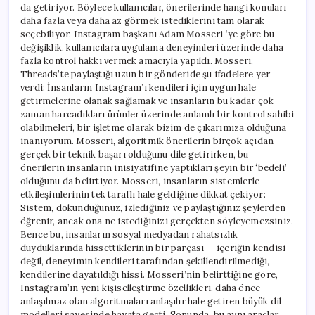
da getiriyor. Böylece kullanıcılar, önerilerinde hangi konuları
daha fazla veya daha az görmek istediklerini tam olarak
seçebiliyor. Instagram başkanı Adam Mosseri ‘ye göre bu
değişiklik, kullanıcılara uygulama deneyimleri üzerinde daha
fazla kontrol hakkı vermek amacıyla yapıldı. Mosseri,
Threads’te paylaştığı uzun bir gönderide şu ifadelere yer
verdi: İnsanların Instagram’ı kendileri için uygun hale
getirmelerine olanak sağlamak ve insanların bu kadar çok
zaman harcadıkları ürünler üzerinde anlamlı bir kontrol sahibi
olabilmeleri, bir işletme olarak bizim de çıkarımıza olduğuna
inanıyorum. Mosseri, algoritmik önerilerin birçok açıdan
gerçek bir teknik başarı olduğunu dile getirirken, bu
önerilerin insanların inisiyatifine yaptıkları şeyin bir ‘bedeli’
olduğunu da belirtiyor. Mosseri, insanların sistemlerle
etkileşimlerinin tek taraflı hale geldiğine dikkat çekiyor:
Sistem, dokunduğunuz, izlediğiniz ve paylaştığınız şeylerden
öğrenir, ancak ona ne istediğinizi gerçekten söyleyemezsiniz.
Bence bu, insanların sosyal medyadan rahatsızlık
duyduklarında hissettiklerinin bir parçası — içeriğin kendisi
değil, deneyimin kendileri tarafından şekillendirilmediği,
kendilerine dayatıldığı hissi. Mosseri’nin belirttiğine göre,
Instagram’ın yeni kişiselleştirme özellikleri, daha önce
anlaşılmaz olan algoritmaları anlaşılır hale getiren büyük dil
modelleri sayesinde hayata geçti. Sonunda, bu aynı araçlar