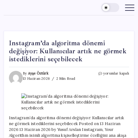
Skip
to
content
Instagram’da algoritma dönemi
değişiyor: Kullanıcılar artık ne görmek
istediklerini seçebilecek
Instagram’da
By
Ayşe Öztürk
yorumlar kapalı
algoritma
13 Haziran 2026
2 Min Read
dönemi
değişiyor:
Kullanıcılar
artık
ne
görmek
istediklerini
Instagram’da algoritma dönemi değişiyor: Kullanıcılar artık
seçebilecek
ne görmek istediklerini seçebilecek Posted on 13 Haziran
için
2026 13 Haziran 2026 by Yusuf Arslan Instagram, Your
Algorithm isimli algoritma kişiselleştirme özelliğini ana akışa