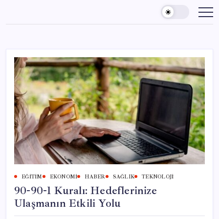
Skip
to
content
EĞITIM
EKONOMI
HABER
SAĞLIK
TEKNOLOJI
90-90-1 Kuralı: Hedeflerinize
Ulaşmanın Etkili Yolu