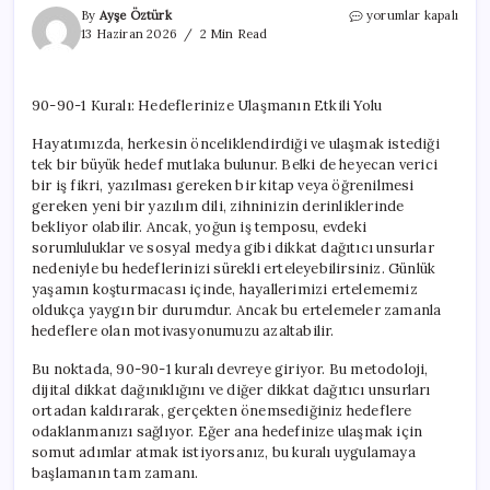
90-
By
Ayşe Öztürk
yorumlar kapalı
90-
13 Haziran 2026
2 Min Read
1
Kuralı:
Hedeflerinize
90-90-1 Kuralı: Hedeflerinize Ulaşmanın Etkili Yolu
Ulaşmanın
Etkili
Hayatımızda, herkesin önceliklendirdiği ve ulaşmak istediği
Yolu
tek bir büyük hedef mutlaka bulunur. Belki de heyecan verici
için
bir iş fikri, yazılması gereken bir kitap veya öğrenilmesi
gereken yeni bir yazılım dili, zihninizin derinliklerinde
bekliyor olabilir. Ancak, yoğun iş temposu, evdeki
sorumluluklar ve sosyal medya gibi dikkat dağıtıcı unsurlar
nedeniyle bu hedeflerinizi sürekli erteleyebilirsiniz. Günlük
yaşamın koşturmacası içinde, hayallerimizi ertelememiz
oldukça yaygın bir durumdur. Ancak bu ertelemeler zamanla
hedeflere olan motivasyonumuzu azaltabilir.
Bu noktada, 90-90-1 kuralı devreye giriyor. Bu metodoloji,
dijital dikkat dağınıklığını ve diğer dikkat dağıtıcı unsurları
ortadan kaldırarak, gerçekten önemsediğiniz hedeflere
odaklanmanızı sağlıyor. Eğer ana hedefinize ulaşmak için
somut adımlar atmak istiyorsanız, bu kuralı uygulamaya
başlamanın tam zamanı.