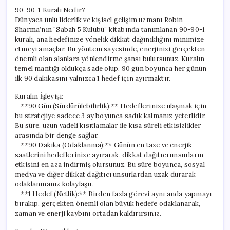
90-90-1 Kuralı Nedir?
Dünyaca ünlü liderlik ve kişisel gelişim uzmanı Robin
Sharma’nın “Sabah 5 Kulübü” kitabında tanımlanan 90-90-1
kuralı, ana hedefinize yönelik dikkat dağınıklığını minimize
etmeyi amaçlar. Bu yöntem sayesinde, enerjinizi gerçekten
önemli olan alanlara yönlendirme şansı bulursunuz. Kuralın
temel mantığı oldukça sade olup, 90 gün boyunca her günün
ilk 90 dakikasını yalnızca 1 hedef için ayırmaktır.
Kuralın İşleyişi:
– **90 Gün (Sürdürülebilirlik):** Hedeflerinize ulaşmak için
bu stratejiye sadece 3 ay boyunca sadık kalmanız yeterlidir.
Bu süre, uzun vadeli kısıtlamalar ile kısa süreli etkisizlikler
arasında bir denge sağlar.
– **90 Dakika (Odaklanma):** Günün en taze ve enerjik
saatlerini hedeflerinize ayırarak, dikkat dağıtıcı unsurların
etkisini en aza indirmiş olursunuz. Bu süre boyunca, sosyal
medya ve diğer dikkat dağıtıcı unsurlardan uzak durarak
odaklanmanız kolaylaşır.
– **1 Hedef (Netlik):** Birden fazla görevi aynı anda yapmayı
bırakıp, gerçekten önemli olan büyük hedefe odaklanarak,
zaman ve enerji kaybını ortadan kaldırırsınız.