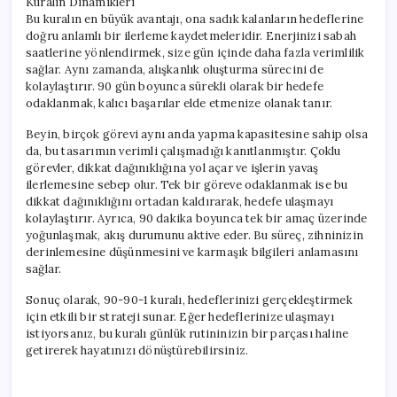
Kuralın Dinamikleri
Bu kuralın en büyük avantajı, ona sadık kalanların hedeflerine
doğru anlamlı bir ilerleme kaydetmeleridir. Enerjinizi sabah
saatlerine yönlendirmek, size gün içinde daha fazla verimlilik
sağlar. Aynı zamanda, alışkanlık oluşturma sürecini de
kolaylaştırır. 90 gün boyunca sürekli olarak bir hedefe
odaklanmak, kalıcı başarılar elde etmenize olanak tanır.
Beyin, birçok görevi aynı anda yapma kapasitesine sahip olsa
da, bu tasarımın verimli çalışmadığı kanıtlanmıştır. Çoklu
görevler, dikkat dağınıklığına yol açar ve işlerin yavaş
ilerlemesine sebep olur. Tek bir göreve odaklanmak ise bu
dikkat dağınıklığını ortadan kaldırarak, hedefe ulaşmayı
kolaylaştırır. Ayrıca, 90 dakika boyunca tek bir amaç üzerinde
yoğunlaşmak, akış durumunu aktive eder. Bu süreç, zihninizin
derinlemesine düşünmesini ve karmaşık bilgileri anlamasını
sağlar.
Sonuç olarak, 90-90-1 kuralı, hedeflerinizi gerçekleştirmek
için etkili bir strateji sunar. Eğer hedeflerinize ulaşmayı
istiyorsanız, bu kuralı günlük rutininizin bir parçası haline
getirerek hayatınızı dönüştürebilirsiniz.