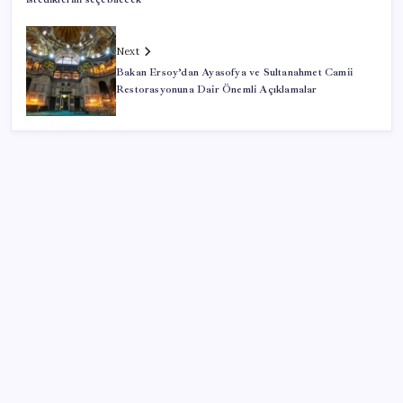
Next
Bakan Ersoy’dan Ayasofya ve Sultanahmet Camii
Restorasyonuna Dair Önemli Açıklamalar
SON YAZILAR
‘Uzay’a ayrılan AR-GE bütçesi 10 yılda 107 kat arttı
Pezeşkiyan: Teslim olmaya zorlanırsak savaşırız,
boyun eğmeyiz