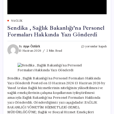
SAĞLIK
Sendika , Sağlık Bakanlığı’na Personel
Formaları Hakkında Yazı Gönderdi
Sendika
By
Ayşe Öztürk
yorumlar kapalı
,
13 Haziran 2026
2 Min Read
Sağlık
Bakanlığı’na
Personel
Formaları
Hakkında
Yazı
Sendika , Sağlık Bakanlığı’na Personel Formaları Hakkında
Gönderdi
Yazı Gönderdi Posted on 13 Haziran 2026 13 Haziran 2026 by
için
Yusuf Arslan Sağlık hizmetlerinin niteliğinin yükseltilmesi ve
sağlık emekçilerinin çalışma koşullarının iyileştirilmesi
amacıyla Sağlık Bakanlığı’na Personel Formaları Hakkında
yazı Gönderdik. Gönderdiğimiz yazı aşağıdadır: SAĞLIK
BAKANLIĞI YÖNETİM HİZMETLERİ GENEL
MÜDÜRLÜĞÜ’NE; Sağlık ve Sosyal Hizmet Emekçileri