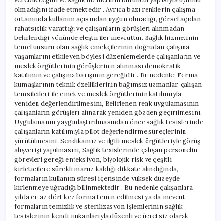
verebileceğini ve sağlık hizmetinin bütüncül yapısıyla uyumlu
olmadığını ifade etmektedir . Ayrıca bazı renklerin çalışma
ortamında kullanım açısından uygun olmadığı, görsel açıdan
rahatsızlık yarattığı ve çalışanların görüşleri alınmadan
belirlendiği yönünde eleştiriler mevcuttur. Sağlık hizmetinin
temel unsuru olan sağlık emekçilerinin doğrudan çalışma
yaşamlarını etkileyen böylesi düzenlemelerde çalışanların ve
meslek örgütlerinin görüşlerinin alınması demokratik
katılımın ve çalışma barışının gereğidir . Bu nedenle; Forma
kumaşlarının teknik özelliklerinin bağımsız uzmanlar, çalışan
temsilcileri ile emek ve meslek örgütlerinin katılımıyla
yeniden değerlendirilmesini, Belirlenen renk uygulamasının
çalışanların görüşleri alınarak yeniden gözden geçirilmesini,
Uygulamanın yaygınlaştırılmasından önce sağlık tesislerinde
çalışanların katılımıyla pilot değerlendirme süreçlerinin
yürütülmesini, Sendikamız ve ilgili meslek örgütleriyle görüş
alışverişi yapılmasını, Sağlık tesislerinde çalışan personelin
görevleri gereği enfeksiyon, biyolojik risk ve çeşitli
kirleticilere sürekli maruz kaldığı dikkate alındığında,
formaların kullanım süresi içerisinde yüksek düzeyde
kirlenmeye uğradığı bilinmektedir . Bu nedenle çalışanlara
yılda en az dört kez forma temin edilmesi ya da mevcut
formaların temizlik ve sterilizasyon işlemlerinin sağlık
tesislerinin kendi imkanlarıyla düzenli ve ücretsiz olarak