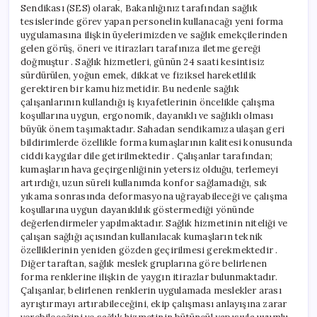
Sendikası (SES) olarak, Bakanlığınız tarafından sağlık
tesislerinde görev yapan personelin kullanacağı yeni forma
uygulamasına ilişkin üyelerimizden ve sağlık emekçilerinden
gelen görüş, öneri ve itirazları tarafınıza iletme gereği
doğmuştur . Sağlık hizmetleri, günün 24 saati kesintisiz
sürdürülen, yoğun emek, dikkat ve fiziksel hareketlilik
gerektiren bir kamu hizmetidir. Bu nedenle sağlık
çalışanlarının kullandığı iş kıyafetlerinin öncelikle çalışma
koşullarına uygun, ergonomik, dayanıklı ve sağlıklı olması
büyük önem taşımaktadır. Sahadan sendikamıza ulaşan geri
bildirimlerde özellikle forma kumaşlarının kalitesi konusunda
ciddi kaygılar dile getirilmektedir . Çalışanlar tarafından;
kumaşların hava geçirgenliğinin yetersiz olduğu, terlemeyi
artırdığı, uzun süreli kullanımda konfor sağlamadığı, sık
yıkama sonrasında deformasyona uğrayabileceği ve çalışma
koşullarına uygun dayanıklılık göstermediği yönünde
değerlendirmeler yapılmaktadır. Sağlık hizmetinin niteliği ve
çalışan sağlığı açısından kullanılacak kumaşların teknik
özelliklerinin yeniden gözden geçirilmesi gerekmektedir .
Diğer taraftan, sağlık meslek gruplarına göre belirlenen
forma renklerine ilişkin de yaygın itirazlar bulunmaktadır.
Çalışanlar, belirlenen renklerin uygulamada meslekler arası
ayrıştırmayı artırabileceğini, ekip çalışması anlayışına zarar