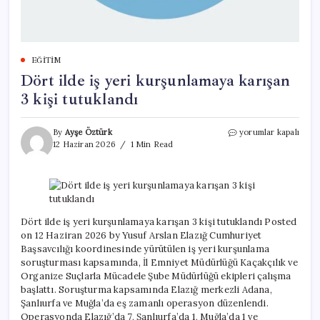
EĞITIM
Dört ilde iş yeri kurşunlamaya karışan
3 kişi tutuklandı
Dört
By
Ayşe Öztürk
yorumlar kapalı
ilde
12 Haziran 2026
1 Min Read
iş
yeri
kurşunlamaya
karışan
3
kişi
Dört ilde iş yeri kurşunlamaya karışan 3 kişi tutuklandı Posted
tutuklandı
on 12 Haziran 2026 by Yusuf Arslan Elazığ Cumhuriyet
için
Başsavcılığı koordinesinde yürütülen iş yeri kurşunlama
soruşturması kapsamında, İl Emniyet Müdürlüğü Kaçakçılık ve
Organize Suçlarla Mücadele Şube Müdürlüğü ekipleri çalışma
başlattı. Soruşturma kapsamında Elazığ merkezli Adana,
Şanlıurfa ve Muğla’da eş zamanlı operasyon düzenlendi.
Operasyonda Elazığ’da 7, Şanlıurfa’da 1, Muğla’da 1 ve