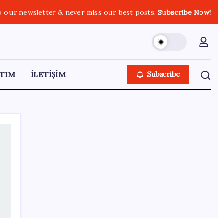
o our newsletter & never miss our best posts.
Subscribe Now!
TIM
İLETİŞİM
Subscribe
SON YAZILAR
TBMM Adalet Komisyonu’nda çerçeve yasa
tartışmalarla başladı: Komisyonda ‘yasa’