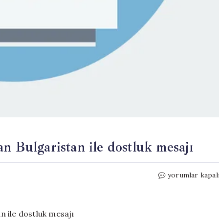
n Bulgaristan ile dostluk mesajı
Dışişleri
yorumlar kapal
Bakanı
Hakan
Fidan’dan
Bulgaristan