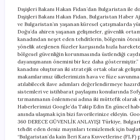
Dışişleri Bakanı Hakan Fidan’dan Bulgaristan ile 
Dışişleri Bakanı Hakan Fidan, Bulgaristan Haber A
ve Bulgaristan’ın yaşanan küresel çatışmalarda yü
Doğu’da ahiren yaşanan gelişmeler, güvenlik ortamın
kanadından neşet eden tehditlerin, bölgenin ötesi
yönelik ateşlenen füzeler karşısında hızla harekete
bölgesel güvenliğin korunmasında üstlendiği caydırı
dayanışmanın önemini bir kez daha göstermiştir.” d
kanadını oluşturan iki stratejik ortak olarak gelişm
makamlarımız ülkelerimizin hava ve füze savunma
atılabilecek ilave adımları değerlendirmeye hazırd
sistemleri ve istihbarat paylaşımı konularında Sof
tırmanmanın önlenmesi adına iki müttefik olarak o
Haberlerimizi Google’da Takip Edin En güncel hab
anında ulaşmak için bizi favorilerinize ekleyin. G
360 DERECE GÜVENLİK ANLAYIŞI Türkiye, Bulgarist
tehdit eden deniz mayınları temizlemek için başlat
“Bulgaristan’da kain İleri Kara Kuvvetlerine (FLF) 