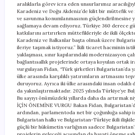
aralıklarla görev icra eden unsurlarımız aracılığıy
Karadeniz ve Doğu Akdeniz’de kilit bir müttefik ve 
ve savunma konumlanmasının güçlendirilmesine yöne
sağlamaya devam ediyoruz. Türkiye 360 derece gü
katkılarını artırırken müttefikleriyle de ikili ölçek
Karadeniz ve Balkanlar başta olmak üzere Bulgarist
ileriye taşımak istiyoruz.” İkili ticaret hacminin ist
yaklaşması, sınır kapılarındaki modernizasyon çal
bağlantısallık projelerinde ortaya koyulan ortak
vurgulayan Fidan, “Türk şirketleri Bulgaristan’da y
ülke arasında karşılıklı yatırımların artmasını teş
duruyoruz. Ayrıca iki ülke arasındaki insan odaklı 
da yakınlaştırmaktadır. 2025 yılında Türkiye’ye Bul
Bu sayıyı önümüzdeki yıllarda daha da artırmak ni
İÇİN ÖNEMİNE VURGU Bakan Fidan, Bulgaristan’da
ardından, parlamentoda net bir çoğunluğa sahip isti
Bulgaristan halkı ve Bulgaristan-Türkiye ikili ilişkil
güçlü bir hükümetin varlığının sadece Bulgaristan’ın
projelerin geleceği açısından da hayati öneme sah