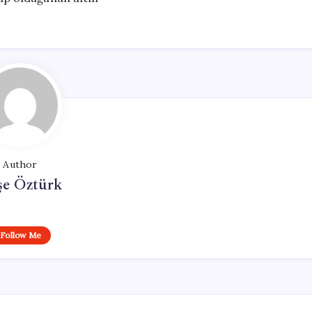
Author
şe Öztürk
Follow Me