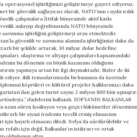
la operasyonel işbirliğimizi geliştirmeye gayret ediyoruz.
net bir güvenlik sağlayıcısı olarak, NATO’nun caydırıcılık
lik çalışmalara İttifak bünyesinde aktif katkı
venlik anlayışı doğrultusunda NATO bünyesinde
te savunma işbirliğini geliştirmeyi arzu etmektedir.
an’la güvenlik ve savunma alanında işbirliğimizi daha da
ikrarlı bir şekilde artarak, 10 milyar dolar hedefine
ışmaları, ulaştırma ve altyapı çalışmaları kapsamındaki
 iradenin bu dönemin en büyük kazanımı olduğunu
atırım yapmaya artan bir ilgi duymaktadır. Bizler de iki
vik ediyor, ikili temaslarımızda bu hususun da üzerinde
diplomasi köprüleri ve kültürel projeler halklarımızı daha
garistan’dan gelen turist sayısı 2 milyon 800 bini aşmıştır
yetindeyiz.” ifadelerini kullandı. SOFYA’NIN BALKANLAR
 uzun süren koalisyon veya geçici hükümetler dönemini
krarlı bir siyasi iradenin tecelli etmiş olmasının
eri için hayırlı olmasını diledi. Sofya’da sürdürülebilir ve
 refahı için değil, Balkanlar’ın istikrarı ve ortak
ip olduğunun altın