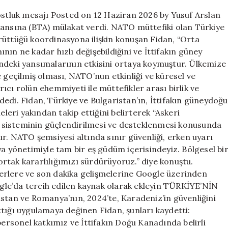
ile
dostluk mesajı Posted on 12 Haziran 2026 by Yusuf Arslan
dostluk
jansına (BTA) mülakat verdi. NATO müttefiki olan Türkiye
mesajı
rüttüğü koordinasyona ilişkin konuşan Fidan, “Orta
için
ın ne kadar hızlı değişebildiğini ve İttifakın güney
ndeki yansımalarının etkisini ortaya koymuştur. Ülkemize
 geçilmiş olması, NATO’nun etkinliği ve küresel ve
cı rolün ehemmiyeti ile müttefikler arası birlik ve
edi. Fidan, Türkiye ve Bulgaristan’ın, İttifakın güneydoğu
eleri yakından takip ettiğini belirterek “Askeri
 sisteminin güçlendirilmesi ve desteklenmesi konusunda
ır. NATO şemsiyesi altında sınır güvenliği, erken uyarı
ya yönetimiyle tam bir eş güdüm içerisindeyiz. Bölgesel bi
rtak kararlılığımızı sürdürüyoruz.” diye konuştu.
erlere ve son dakika gelişmelerine Google üzerinden
oogle’da tercih edilen kaynak olarak ekleyin TÜRKİYE’NİN
an ve Romanya’nın, 2024’te, Karadeniz’in güvenliğini
tığı uygulamaya değinen Fidan, şunları kaydetti:
personel katkımız ve İttifakın Doğu Kanadında belirli