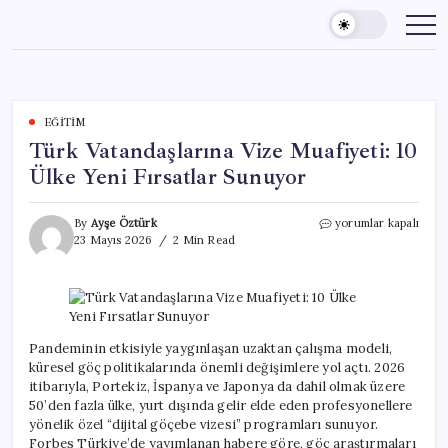
Skip
to
content
EĞITIM
Türk Vatandaşlarına Vize Muafiyeti: 10
Ülke Yeni Fırsatlar Sunuyor
Türk
By
Ayşe Öztürk
yorumlar kapalı
Vatandaşlarına
23 Mayıs 2026
2 Min Read
Vize
Muafiyeti:
10
Ülke
Yeni
Fırsatlar
Pandeminin etkisiyle yaygınlaşan uzaktan çalışma modeli,
Sunuyor
küresel göç politikalarında önemli değişimlere yol açtı. 2026
için
itibarıyla, Portekiz, İspanya ve Japonya da dahil olmak üzere
50’den fazla ülke, yurt dışında gelir elde eden profesyonellere
yönelik özel “dijital göçebe vizesi” programları sunuyor.
Forbes Türkiye’de yayımlanan habere göre, göç araştırmaları