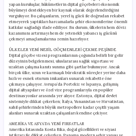
yapan kuruluşlar, hükümetlerin dijital göçebeleri ekonomik
büyümeyi destekleyen bir kaynak olarak değerlendirdiğini
vurguluyor. Bu çalışanların, yerel iş gücü ile doğrudan rekabet
etmeyerek yaptıkları harcamalarla şehir ekonomilerine önemli
katkılar sağladığı ifade ediliyor. Bu durum, ülkelerin hem döviz
kazanımını artırmayı hem de yetenekli yabancı iş gücünü
çekmeyi amaçlamalarına zemin hazırlıyor.
ÜLKELER YENİ NESİL GÖÇMENLERİ ÇEKME PEŞİNDE
Dijital göçebe vizesi programlarının çoğunda belirli bir gelir
düzeyinin belgelenmesi, uluslararası sağlık sigortası ve
uzaktan çalışma kanıtı sunma gibi şartlar bulunuyor. Ancak
birçok ülke, uzun ve karmaşık bürokratik süreçler yerine daha
hızlı ve esnek oturum imkanları sunarak rekabette öne
çıkmaya çalışıyor. Avrupa’da Portekiz ve İspanya, gelişmiş
dijital altyapıları ve özel vize programlarıyla en popüler
destinasyonlar arasında yer alıyor. Estonya, dijital devlet
sistemiyle dikkat çekerken; İtalya, Yunanistan ve Hırvatistan,
sahil şehirlerinden büyük metropollere kadar çeşitli yaşam
alanları sunarak uzaktan çalışanları kendine çekiyor.
AMERİKA VE ASYA’DA YENİ FIRSATLAR
Amerika kıtasında Kosta Rika, doğal güzellikleri ve siyasi
istikrarı ile dikkat çekerken, Panama modern şehir yapısı ve