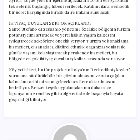
Ayrıca, köyde yeni bir işletme açacaklara 20 bin euroya kadar
tek seferlik başlangıç hibesi verilecek. Katılımcılara, sembolik
bir ücret karşılığında kiralık daire imkanı sunulacak.
İHTİYAÇ DUYULAN SEKTÖR AÇIKLANDI
Santo Stefano di Sessanio yönetimi, özellikle bölgenin turizm
potansiyelini artıracak ve yerel halkın yaşam kalitesini
iyileştirecek sektörlere öncelik veriyor. Turizm ve konaklama
hizmetleri, el sanatları, kültürel etkinlik organizasyonları ile
günlük yaşamı kolaylaştıracak perakende hizmetleri, bu
bölgede en çok ihtiyaç duyulan iş kolları arasında yer alıyor.
Köy yetkilileri, bu tür projelerin İtalya’nın “terk edilmiş köyler”
sorununa sürdürülebilir bir çözüm olmasını ve orta çağdan
kalma bu tarihi mirasın gelecek nesillere aktarılmasını
hedefliyor. Benzer teşvik uygulamalarının daha önce
İspanya’nın Arenillas gibi bölgelerinde de başarıyla hayata
geçirildiği biliniyor.