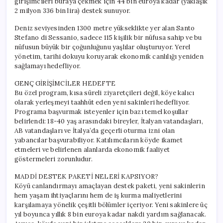
girişimcileri buraya çekmek için 44 bin euroya kadar (yaklaşık
2 milyon 336 bin lira) destek sunuyor.
Deniz seviyesinden 1300 metre yükseklikte yer alan Santo
Stefano di Sessanio, sadece 115 kişilik bir nüfusa sahip ve bu
nüfusun büyük bir çoğunluğunu yaşlılar oluşturuyor. Yerel
yönetim, tarihi dokuyu koruyarak ekonomik canlılığı yeniden
sağlamayı hedefliyor.
GENÇ GİRİŞİMCİLER HEDEFTE
Bu özel program, kısa süreli ziyaretçileri değil, köye kalıcı
olarak yerleşmeyi taahhüt eden yeni sakinleri hedefliyor.
Programa başvurmak isteyenler için bazı temel koşullar
belirlendi: 18-40 yaş arasındaki bireyler, İtalyan vatandaşları,
AB vatandaşları ve İtalya’da geçerli oturma izni olan
yabancılar başvurabiliyor. Katılımcıların köyde ikamet
etmeleri ve belirlenen alanlarda ekonomik faaliyet
göstermeleri zorunludur.
MADDİ DESTEK PAKETİ NELERİ KAPSIYOR?
Köyü canlandırmayı amaçlayan destek paketi, yeni sakinlerin
hem yaşam ihtiyaçlarını hem de iş kurma maliyetlerini
karşılamaya yönelik çeşitli bölümler içeriyor. Yeni sakinlere üç
yıl boyunca yıllık 8 bin euroya kadar nakdi yardım sağlanacak.