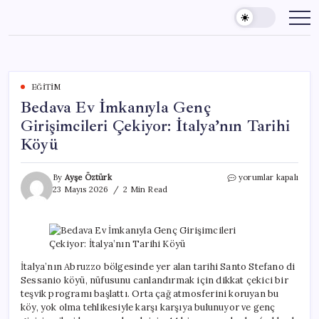
Skip
to
content
EĞITIM
Bedava Ev İmkanıyla Genç
Girişimcileri Çekiyor: İtalya’nın Tarihi
Köyü
Bedava
By
Ayşe Öztürk
yorumlar kapalı
Ev
23 Mayıs 2026
2 Min Read
İmkanıyla
Genç
Girişimcileri
Çekiyor:
İtalya’nın
Tarihi
İtalya’nın Abruzzo bölgesinde yer alan tarihi Santo Stefano di
Köyü
Sessanio köyü, nüfusunu canlandırmak için dikkat çekici bir
için
teşvik programı başlattı. Orta çağ atmosferini koruyan bu
köy, yok olma tehlikesiyle karşı karşıya bulunuyor ve genç