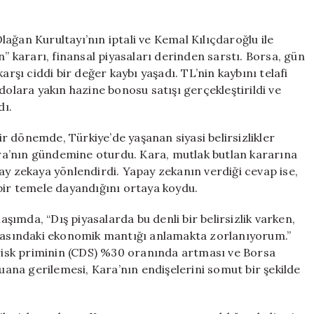
“Mutlak
Butlan”:
ağan Kurultayı’nın iptali ve Kemal Kılıçdaroğlu ile
Hakan
n” kararı, finansal piyasaları derinden sarstı. Borsa, gün
Kara’nın
arşı ciddi bir değer kaybı yaşadı. TL’nin kaybını telafi
Sorularına
Yapay
dolara yakın hazine bonosu satışı gerçekleştirildi ve
Zeka
dı.
Cevap
Verdi
bir dönemde, Türkiye’de yaşanan siyasi belirsizlikler
için
a’nın gündemine oturdu. Kara, mutlak butlan kararına
ay zekaya yönlendirdi. Yapay zekanın verdiği cevap ise,
bir temele dayandığını ortaya koydu.
ımda, “Dış piyasalarda bu denli bir belirsizlik varken,
rkasındaki ekonomik mantığı anlamakta zorlanıyorum.”
n risk priminin (CDS) %30 oranında artması ve Borsa
puana gerilemesi, Kara’nın endişelerini somut bir şekilde