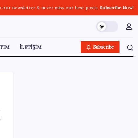
o our newsletter & never miss our best posts.
Subscribe Now!
TIM
İLETİŞİM
Subscribe
SON YAZILAR
ı
Pezeşkiyan: Teslim olmaya zorlanırsak
savaşırız, boyun eğmeyiz