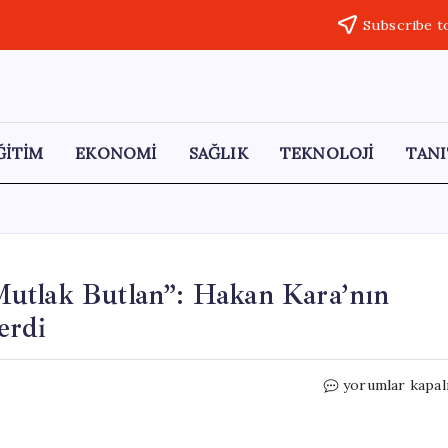
Subscribe t
ĞİTİM
EKONOMİ
SAĞLIK
TEKNOLOJİ
TANI
utlak Butlan”: Hakan Kara’nın
erdi
Ekonomide
yorumlar kapal
Şok
Etki
Yaratan