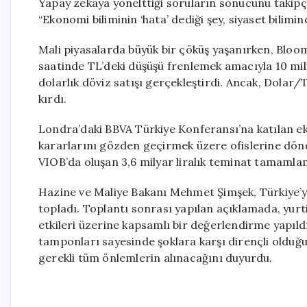
Yapay zekaya yönelttiği soruların sonucunu takipçile
“Ekonomi biliminin ‘hata’ dediği şey, siyaset biliminde
Mali piyasalarda büyük bir çöküş yaşanırken, Bloo
saatinde TL’deki düşüşü frenlemek amacıyla 10 mil
dolarlık döviz satışı gerçekleştirdi. Ancak, Dolar/
kırdı.
Londra’daki BBVA Türkiye Konferansı’na katılan eko
kararlarını gözden geçirmek üzere ofislerine döndü
VIOB’da oluşan 3,6 milyar liralık teminat tamamlam
Hazine ve Maliye Bakanı Mehmet Şimşek, Türkiye’ye
topladı. Toplantı sonrası yapılan açıklamada, yurti
etkileri üzerine kapsamlı bir değerlendirme yapıld
tamponları sayesinde şoklara karşı dirençli olduğ
gerekli tüm önlemlerin alınacağını duyurdu.