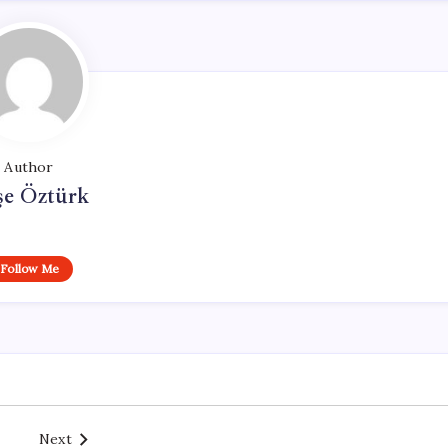
Author
şe Öztürk
Follow Me
Next