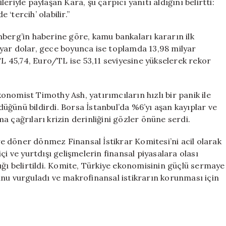
riyle paylaşan Kara, şu çarpıcı yanıtı aldığını belirtti:
 ‘tercih’ olabilir.”
mberg’in haberine göre, kamu bankaları kararın ilk
yar dolar, gece boyunca ise toplamda 13,98 milyar
TL 45,74, Euro/TL ise 53,11 seviyesine yükselerek rekor
nomist Timothy Ash, yatırımcıların hızlı bir panik ile
ğünü bildirdi. Borsa İstanbul’da %6’yı aşan kayıplar ve
a çağrıları krizin derinliğini gözler önüne serdi.
 döner dönmez Finansal İstikrar Komitesi’ni acil olarak
çi ve yurtdışı gelişmelerin finansal piyasalara olası
ığı belirtildi. Komite, Türkiye ekonomisinin güçlü sermaye
unu vurguladı ve makrofinansal istikrarın korunması için