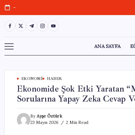
Skip
-
to
content
https://www.facebook.com/
https://twitter.com/
https://t.me/
https://www.instagram.com/
https://youtube.com/
ANA SAYFA
E
EKONOMI
HABER
Ekonomide Şok Etki Yaratan “M
Sorularına Yapay Zeka Cevap V
By
Ayşe Öztürk
23 Mayıs 2026
2 Min Read