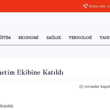
Subscribe t
ĞİTİM
EKONOMİ
SAĞLIK
TEKNOLOJİ
TANI
netim Ekibine Katıldı
Seyfi
yorumlar kapal
Şahin,
Hakan
Safi’nin
Yönetim