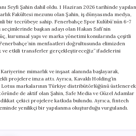
Ekibine
nı Seyfi Şahin dahil oldu. 1 Haziran 2026 tarihinde yapıla
Katıldı
arlık Fakültesi mezunu olan Şahin, iş dünyasında medya,
için
emli bir tecrübeye sahip. Fenerbahçe Spor Kulübü’nün 6-7
ü seçimlerinde başkan adayı olan Hakan Safi’nin
güç, kurumsal yapı ve marka yönetimi konularında çeşitli
, “Fenerbahçe’nin menfaatleri doğrultusunda elimizden
 ve etkili transferler gerçekleştireceğiz” ifadelerini
. Kariyerine mimarlık ve inşaat alanında başlayarak,
kli projelere imza attı. Ayrıca, Kavaklı Holding’in
 Lotus markalarının Türkiye distribütörlüğünü üstlenerek
ektöründe de aktif olan Şahin, Safe Media ve Güzel Adamlar
kkat çekici projelere katkıda bulundu. Ayrıca, fintech
isteminde yenilikçi bir yapılanma oluşturduğu vurgulandı.