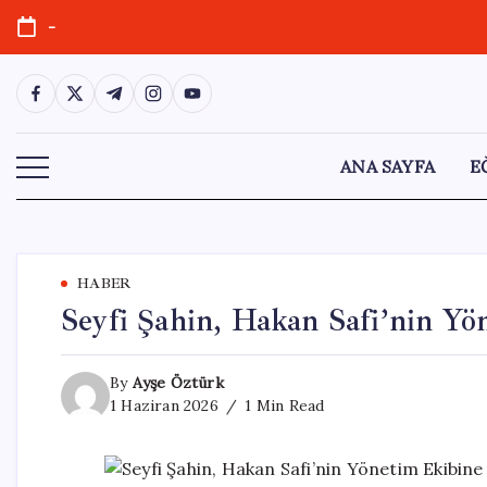
Skip
-
to
content
https://www.facebook.com/
https://twitter.com/
https://t.me/
https://www.instagram.com/
https://youtube.com/
ANA SAYFA
E
HABER
Seyfi Şahin, Hakan Safi’nin Yö
By
Ayşe Öztürk
1 Haziran 2026
1 Min Read