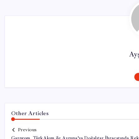
Ay
Other Articles
Previous
Gazprom, TürkAkım ile Avrupa’ya Doğalgaz İhracatında Rek