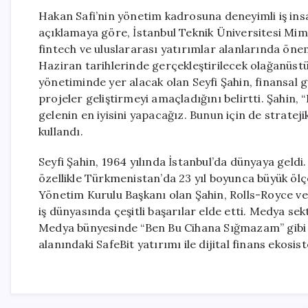
Hakan Safi’nin yönetim kadrosuna deneyimli iş insa
açıklamaya göre, İstanbul Teknik Üniversitesi Mim
fintech ve uluslararası yatırımlar alanlarında ön
Haziran tarihlerinde gerçekleştirilecek olağanüst
yönetiminde yer alacak olan Seyfi Şahin, finansal 
projeler geliştirmeyi amaçladığını belirtti. Şahin
gelenin en iyisini yapacağız. Bunun için de stratejik
kullandı.
Seyfi Şahin, 1964 yılında İstanbul’da dünyaya geldi
özellikle Türkmenistan’da 23 yıl boyunca büyük ölçe
Yönetim Kurulu Başkanı olan Şahin, Rolls-Royce ve
iş dünyasında çeşitli başarılar elde etti. Medya s
Medya bünyesinde “Ben Bu Cihana Sığmazam” gibi di
alanındaki SafeBit yatırımı ile dijital finans ekos