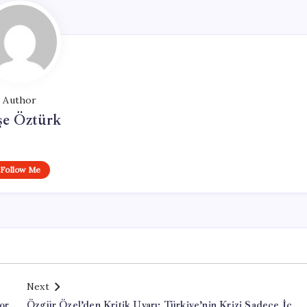
Author
şe Öztürk
Follow Me
Next
or
Özgür Özel’den Kritik Uyarı: Türkiye’nin Krizi Sadece İç