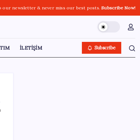
o our newsletter & never miss our best posts.
Subscribe Now!
TIM
İLETİŞİM
Subscribe
ı
SON YAZILAR
HPV’ye karşı geliştirilen sakız virüsü yüzde
93 azalttı