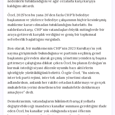
nedenlerle tutuklandığını ve ağır cezalarla karşı karşıya
kaldığını aktardı.
Özel, 2025’ten bu yana 20’den fazla CHP’li belediye
başkanının ve yüzlerce belediye çalışanının hiçbir kesinleşmiş
mahkeme kararı olmadan tutuklandığını hatırlattı. Bu
saldırılara karşı, CHP’nin vatandaşları büyük mitinglerde bir
araya getirerek karşılık verdiğini ve geniş bir toplumsal
seferberlik başlattığını vurguladı.
Son olarak, bir mahkemenin CHP’nin 2023 Kurultayı’nı yok
sayma girişiminde bulunduğuna ve partinin seçilmiş genel
başkanını görevden alarak geçmiş yönetimi yeniden iş başına
getirmeye çalıştığına dikkat çeken Özel, bu planın Erdoğan’ın
kurmak istediği siyasi düzenle uyumlu bazı aktörlerin
işbirliğiyle yürütüldüğünü belirtti. Özgür Özel, “Bu sistem,
ister tek parti rejimi, ister tek adam yönetimi olarak
adlandırılsın, anlamlı her rakibi ortadan kaldırmayı ve gerçek
muhalefetin yerini denetlenen bir muhalefetle doldurmayı
amaçlıyor” dedi.
Demokrasinin, vatandaşların hükümeti barışçıl yollarla
değiştirebileceği inandırıcı kanallar sunması gerektiğini ifade
eden Özel, bu kanallar yok olduğunda siyasi öfkenin