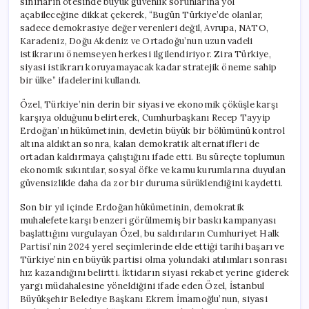
sınırların ötesinde büyük güvenlik sorunlarına yol
açabileceğine dikkat çekerek, “Bugün Türkiye’de olanlar,
sadece demokrasiye değer verenleri değil, Avrupa, NATO,
Karadeniz, Doğu Akdeniz ve Ortadoğu’nun uzun vadeli
istikrarını önemseyen herkesi ilgilendiriyor. Zira Türkiye,
siyasi istikrarı koruyamayacak kadar stratejik öneme sahip
bir ülke” ifadelerini kullandı.
Özel, Türkiye’nin derin bir siyasi ve ekonomik çöküşle karşı
karşıya olduğunu belirterek, Cumhurbaşkanı Recep Tayyip
Erdoğan’ın hükümetinin, devletin büyük bir bölümünü kontrol
altına aldıktan sonra, kalan demokratik alternatifleri de
ortadan kaldırmaya çalıştığını ifade etti. Bu süreçte toplumun
ekonomik sıkıntılar, sosyal öfke ve kamu kurumlarına duyulan
güvensizlikle daha da zor bir duruma sürüklendiğini kaydetti.
Son bir yıl içinde Erdoğan hükümetinin, demokratik
muhalefete karşı benzeri görülmemiş bir baskı kampanyası
başlattığını vurgulayan Özel, bu saldırıların Cumhuriyet Halk
Partisi’nin 2024 yerel seçimlerinde elde ettiği tarihi başarı ve
Türkiye’nin en büyük partisi olma yolundaki atılımları sonrası
hız kazandığını belirtti. İktidarın siyasi rekabet yerine giderek
yargı müdahalesine yöneldiğini ifade eden Özel, İstanbul
Büyükşehir Belediye Başkanı Ekrem İmamoğlu’nun, siyasi