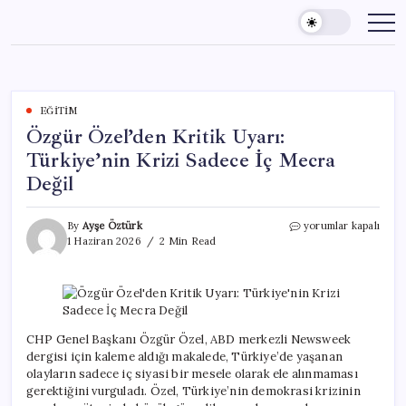
Skip
to
content
EĞITIM
Özgür Özel’den Kritik Uyarı:
Türkiye’nin Krizi Sadece İç Mecra
Değil
Özgür
By
Ayşe Öztürk
yorumlar kapalı
Özel’den
1 Haziran 2026
2 Min Read
Kritik
Uyarı:
Türkiye’nin
Krizi
Sadece
İç
CHP Genel Başkanı Özgür Özel, ABD merkezli Newsweek
Mecra
dergisi için kaleme aldığı makalede, Türkiye’de yaşanan
Değil
olayların sadece iç siyasi bir mesele olarak ele alınmaması
için
gerektiğini vurguladı. Özel, Türkiye’nin demokrasi krizinin