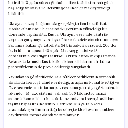
belirtildi. Üç gün süreceği ifade edilen tatbikatın, salı günü
başladığı ve Rusya ile Belarus genelinde gerçekleştirildiği
bildirildi.
Ukrayna savaşı bağlamında gerçekleştirilen bu tatbikat,
Moskova’nın Batı ile arasındaki gerilimin yükseldiği bir
dönemde yapılmakta. Rusya, Ukrayna üzerinden Batı ile
yaşanan çatışmayı “varoluşsal” bir mücadele olarak tanımlıyor.
Savunma Bakanlığı, tatbikata 64 bin askeri personel, 200’den
fazla füze rampası, 140 uçak, 73 savaş gemisi ve 13
denizaltının katıldığını açıkladı. Ayrıca, tatbikat kapsamında
Belarus’ta konuşlu Rus taktik nükleer silahlarının fırlatma
prosedürlerinin de prova edileceği vurgulandı.
Yayımlanan görüntülerde, Rus nükleer birliklerinin ormanlık
alanlarda konvoy halinde ilerlediği, araçlarını kamufle ettiği ve
füze sistemlerini fırlatma pozisyonuna getirdiği gözlemlendi.
İskender-M füze sistemi, yaklaşık 500 kilometre menzil
sunarak hem nükleer hem de konvansiyonel savaş başlıkları
taşıma kapasitesine sahip. Tatbikat, Rusya ile NATO
arasındaki gerilimin arttığı bu süreçte Moskova’nın nükleer
caydırıcılık mesajı olarak yorumlanıyor.