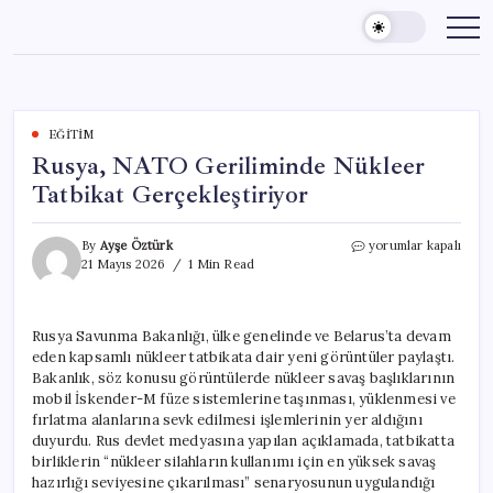
Skip
to
content
EĞITIM
Rusya, NATO Geriliminde Nükleer
Tatbikat Gerçekleştiriyor
Rusya,
By
Ayşe Öztürk
yorumlar kapalı
NATO
21 Mayıs 2026
1 Min Read
Geriliminde
Nükleer
Tatbikat
Rusya Savunma Bakanlığı, ülke genelinde ve Belarus’ta devam
Gerçekleştiriyor
eden kapsamlı nükleer tatbikata dair yeni görüntüler paylaştı.
için
Bakanlık, söz konusu görüntülerde nükleer savaş başlıklarının
mobil İskender-M füze sistemlerine taşınması, yüklenmesi ve
fırlatma alanlarına sevk edilmesi işlemlerinin yer aldığını
duyurdu. Rus devlet medyasına yapılan açıklamada, tatbikatta
birliklerin “nükleer silahların kullanımı için en yüksek savaş
hazırlığı seviyesine çıkarılması” senaryosunun uygulandığı