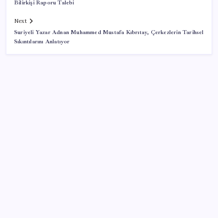
Bilirkişi Raporu Talebi
Next
Suriyeli Yazar Adnan Muhammed Mustafa Kıbrıtay, Çerkezlerin Tarihsel
Sıkıntılarını Anlatıyor
SON YAZILAR
‘Uzay’a ayrılan AR-GE bütçesi 10 yılda 107 kat arttı
Pezeşkiyan: Teslim olmaya zorlanırsak savaşırız,
boyun eğmeyiz
Ekran Kartı Fiyatlarına Zam Yolda: Yüzde 40’a Varan