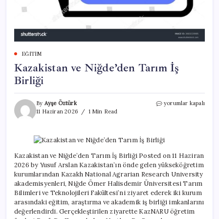
EĞITIM
Kazakistan ve Niğde’den Tarım İş
Birliği
Kazakistan
By
Ayşe Öztürk
yorumlar kapalı
ve
11 Haziran 2026
1 Min Read
Niğde’den
Tarım
İş
Birliği
için
Kazakistan ve Niğde’den Tarım İş Birliği Posted on 11 Haziran
2026 by Yusuf Arslan Kazakistan’ın önde gelen yükseköğretim
kurumlarından Kazakh National Agrarian Research University
akademisyenleri, Niğde Ömer Halisdemir Üniversitesi Tarım
Bilimleri ve Teknolojileri Fakültesi’ni ziyaret ederek iki kurum
arasındaki eğitim, araştırma ve akademik iş birliği imkanlarını
değerlendirdi. Gerçekleştirilen ziyarette KazNARU öğretim