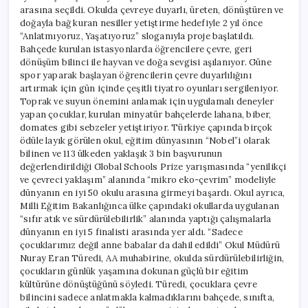
arasına seçildi. Okulda çevreye duyarlı, üreten, dönüştüren ve
doğayla bağ kuran nesiller yetiştirme hedefiyle 2 yıl önce
“Anlatmıyoruz, Yaşatıyoruz” sloganıyla proje başlatıldı.
Bahçede kurulan istasyonlarda öğrencilere çevre, geri
dönüşüm bilinci ile hayvan ve doğa sevgisi aşılanıyor. Güne
spor yaparak başlayan öğrencilerin çevre duyarlılığını
artırmak için gün içinde çeşitli tiyatro oyunları sergileniyor.
Toprak ve suyun önemini anlamak için uygulamalı deneyler
yapan çocuklar, kurulan minyatür bahçelerde lahana, biber,
domates gibi sebzeler yetiştiriyor. Türkiye çapında birçok
ödüle layık görülen okul, eğitim dünyasının “Nobel”i olarak
bilinen ve 113 ülkeden yaklaşık 3 bin başvurunun
değerlendirildiği Global Schools Prize yarışmasında “yenilikçi
ve çevreci yaklaşım” alanında “mikro eko-çevrim” modeliyle
dünyanın en iyi 50 okulu arasına girmeyi başardı. Okul ayrıca,
Milli Eğitim Bakanlığınca ülke çapındaki okullarda uygulanan
“sıfır atık ve sürdürülebilirlik” alanında yaptığı çalışmalarla
dünyanın en iyi 5 finalisti arasında yer aldı. “Sadece
çocuklarımız değil anne babalar da dahil edildi” Okul Müdürü
Nuray Eran Türedi, AA muhabirine, okulda sürdürülebilirliğin,
çocukların günlük yaşamına dokunan güçlü bir eğitim
kültürüne dönüştüğünü söyledi. Türedi, çocuklara çevre
bilincini sadece anlatmakla kalmadıklarını bahçede, sınıfta,