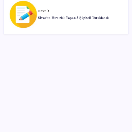
Next
Sivas’ta Hırsızlık Yapan 5 Şüpheli Tutuklandı
SON YAZILAR
HPV’ye karşı geliştirilen sakız virüsü yüzde 93 azalttı
Xbox Game Pass’e ağustos ayında eklenecek oyunlar
listelendi
CarrefourSA’dan dikkat çeken ‘alkol’ kararı: Stoklar