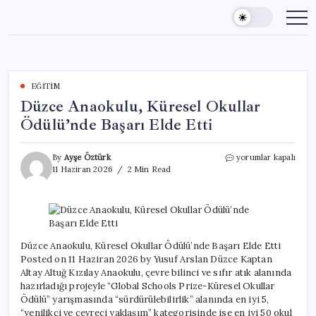
Skip
to
content
EĞITIM
Düzce Anaokulu, Küresel Okullar
Ödülü’nde Başarı Elde Etti
Düzce
By
Ayşe Öztürk
yorumlar kapalı
Anaokulu,
11 Haziran 2026
2 Min Read
Küresel
Okullar
Ödülü’nde
Başarı
Elde
Etti
Düzce Anaokulu, Küresel Okullar Ödülü’nde Başarı Elde Etti
için
Posted on 11 Haziran 2026 by Yusuf Arslan Düzce Kaptan
Altay Altuğ Kızılay Anaokulu, çevre bilinci ve sıfır atık alanında
hazırladığı projeyle “Global Schools Prize-Küresel Okullar
Ödülü” yarışmasında “sürdürülebilirlik” alanında en iyi 5,
“yenilikçi ve çevreci yaklaşım” kategorisinde ise en iyi 50 okul