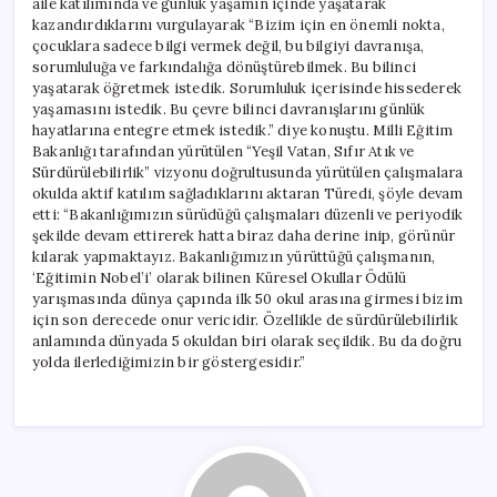
aile katılımında ve günlük yaşamın içinde yaşatarak
kazandırdıklarını vurgulayarak “Bizim için en önemli nokta,
çocuklara sadece bilgi vermek değil, bu bilgiyi davranışa,
sorumluluğa ve farkındalığa dönüştürebilmek. Bu bilinci
yaşatarak öğretmek istedik. Sorumluluk içerisinde hissederek
yaşamasını istedik. Bu çevre bilinci davranışlarını günlük
hayatlarına entegre etmek istedik.” diye konuştu. Milli Eğitim
Bakanlığı tarafından yürütülen “Yeşil Vatan, Sıfır Atık ve
Sürdürülebilirlik” vizyonu doğrultusunda yürütülen çalışmalara
okulda aktif katılım sağladıklarını aktaran Türedi, şöyle devam
etti: “Bakanlığımızın sürüdüğü çalışmaları düzenli ve periyodik
şekilde devam ettirerek hatta biraz daha derine inip, görünür
kılarak yapmaktayız. Bakanlığımızın yürüttüğü çalışmanın,
‘Eğitimin Nobel’i’ olarak bilinen Küresel Okullar Ödülü
yarışmasında dünya çapında ilk 50 okul arasına girmesi bizim
için son derecede onur vericidir. Özellikle de sürdürülebilirlik
anlamında dünyada 5 okuldan biri olarak seçildik. Bu da doğru
yolda ilerlediğimizin bir göstergesidir.”