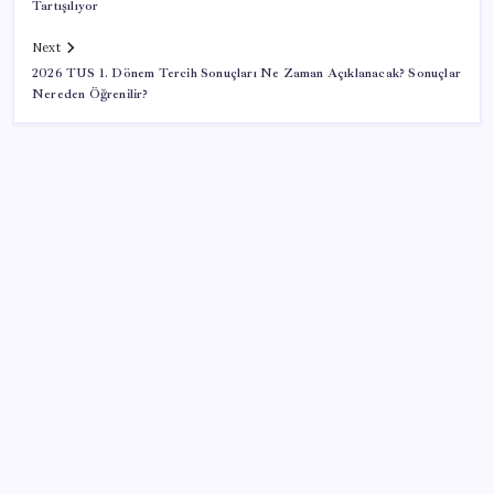
Tartışılıyor
Next
2026 TUS 1. Dönem Tercih Sonuçları Ne Zaman Açıklanacak? Sonuçlar
Nereden Öğrenilir?
SON YAZILAR
HPV’ye karşı geliştirilen sakız virüsü yüzde 93 azalttı
Xbox Game Pass’e ağustos ayında eklenecek oyunlar
listelendi
CarrefourSA’dan dikkat çeken ‘alkol’ kararı: Stoklar