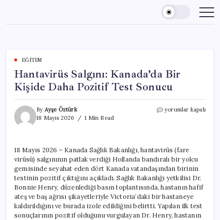
Skip
to
content
EĞITIM
Hantavirüs Salgını: Kanada’da Bir
Kişide Daha Pozitif Test Sonucu
Hantavirüs
By
Ayşe Öztürk
yorumlar kapalı
Salgını:
18 Mayıs 2026
1 Min Read
Kanada’da
Bir
Kişide
18 Mayıs 2026 – Kanada Sağlık Bakanlığı, hantavirüs (fare
Daha
virüsü) salgınının patlak verdiği Hollanda bandıralı bir yolcu
Pozitif
Test
gemisinde seyahat eden dört Kanada vatandaşından birinin
Sonucu
testinin pozitif çıktığını açıkladı. Sağlık Bakanlığı yetkilisi Dr.
için
Bonnie Henry, düzenlediği basın toplantısında, hastanın hafif
ateş ve baş ağrısı şikayetleriyle Victoria’daki bir hastaneye
kaldırıldığını ve burada izole edildiğini belirtti. Yapılan ilk test
sonuçlarının pozitif olduğunu vurgulayan Dr. Henry, hastanın