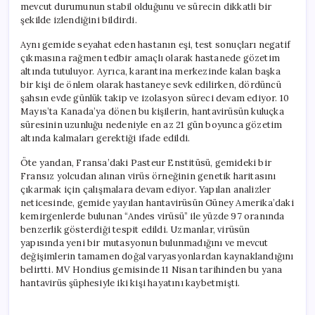
mevcut durumunun stabil olduğunu ve sürecin dikkatli bir
şekilde izlendiğini bildirdi.
Aynı gemide seyahat eden hastanın eşi, test sonuçları negatif
çıkmasına rağmen tedbir amaçlı olarak hastanede gözetim
altında tutuluyor. Ayrıca, karantina merkezinde kalan başka
bir kişi de önlem olarak hastaneye sevk edilirken, dördüncü
şahsın evde günlük takip ve izolasyon süreci devam ediyor. 10
Mayıs’ta Kanada’ya dönen bu kişilerin, hantavirüsün kuluçka
süresinin uzunluğu nedeniyle en az 21 gün boyunca gözetim
altında kalmaları gerektiği ifade edildi.
Öte yandan, Fransa’daki Pasteur Enstitüsü, gemideki bir
Fransız yolcudan alınan virüs örneğinin genetik haritasını
çıkarmak için çalışmalara devam ediyor. Yapılan analizler
neticesinde, gemide yayılan hantavirüsün Güney Amerika’daki
kemirgenlerde bulunan “Andes virüsü” ile yüzde 97 oranında
benzerlik gösterdiği tespit edildi. Uzmanlar, virüsün
yapısında yeni bir mutasyonun bulunmadığını ve mevcut
değişimlerin tamamen doğal varyasyonlardan kaynaklandığını
belirtti. MV Hondius gemisinde 11 Nisan tarihinden bu yana
hantavirüs şüphesiyle iki kişi hayatını kaybetmişti.