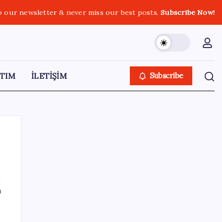
o our newsletter & never miss our best posts.
Subscribe Now!
TIM
İLETİŞİM
Subscribe
SON YAZILAR
ı
HPV’ye karşı geliştirilen sakız virüsü yüzde
93 azalttı