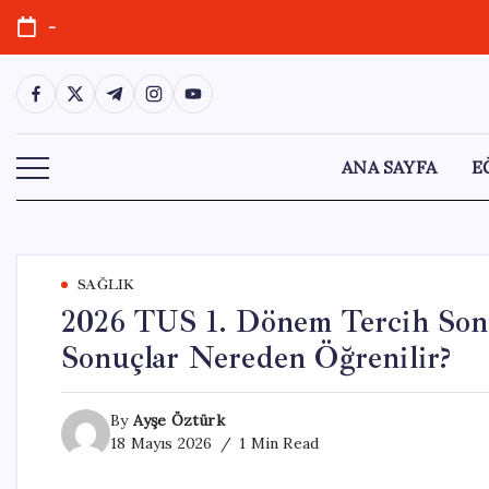
Skip
-
to
content
https://www.facebook.com/
https://twitter.com/
https://t.me/
https://www.instagram.com/
https://youtube.com/
ANA SAYFA
E
SAĞLIK
2026 TUS 1. Dönem Tercih Son
Sonuçlar Nereden Öğrenilir?
By
Ayşe Öztürk
18 Mayıs 2026
1 Min Read