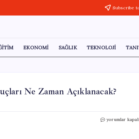
Subscribe t
ĞİTİM
EKONOMİ
SAĞLIK
TEKNOLOJİ
TANI
uçları Ne Zaman Açıklanacak?
2026
yorumlar kapal
TUS
1.
Dönem