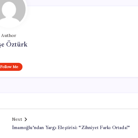
Author
şe Öztürk
Follow Me
Next
İmamoğlu’ndan Yargı Eleştirisi: “Zihniyet Farkı Ortada!”