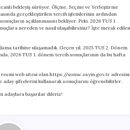
Tercih
canlı bekleyiş sürüyor. Ölçme, Seçme ve Yerleştirme
Sonuçları
asında gerçekleştirilen tercih işlemlerinin ardından
Ne
sonuçların açıklanmasını bekliyor. Peki, 2026 TUS 1.
Zaman
çlara nereden ve nasıl ulaşabilirsiniz? İşte merak edile
Açıklanacak?
Sonuçlar
Nereden
ıklama tarihine ulaşamadık. Geçen yıl, 2025 TUS 2. Dönem
Öğrenilir?
amda, 2026 TUS 1. dönem tercih sonuçlarının da bu hafta
için
 resmi web sitesi olan https://sonuc.osym.gov.tr adresini
e aday şifrelerini kullanarak sonuçlarını öğrenebilirler.
 adaylara başarılar dileriz!