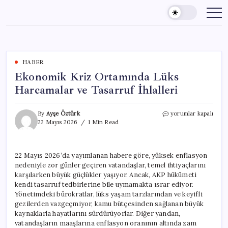
Skip
to
content
HABER
Ekonomik Kriz Ortamında Lüks
Harcamalar ve Tasarruf İhlalleri
Ekonomik
By
Ayşe Öztürk
yorumlar kapalı
Kriz
22 Mayıs 2026
1 Min Read
Ortamında
Lüks
Harcamalar
22 Mayıs 2026’da yayımlanan habere göre, yüksek enflasyon
ve
nedeniyle zor günler geçiren vatandaşlar, temel ihtiyaçlarını
Tasarruf
İhlalleri
karşılarken büyük güçlükler yaşıyor. Ancak, AKP hükümeti
için
kendi tasarruf tedbirlerine bile uymamakta ısrar ediyor.
Yönetimdeki bürokratlar, lüks yaşam tarzlarından ve keyifli
gezilerden vazgeçmiyor, kamu bütçesinden sağlanan büyük
kaynaklarla hayatlarını sürdürüyorlar. Diğer yandan,
vatandaşların maaşlarına enflasyon oranının altında zam