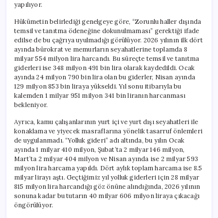
yapılıyor.
Hükümetin belirlediği genelgeye göre, “Zorunlu haller dışında
temsil ve tanıtma ödeneğine dokunulmaması” gerektiği ifade
edilse de bu çağrıya uyulmadığı görülüyor. 2026 yılının ilk dört
ayında bürokrat ve memurların seyahatlerine toplamda 8
milyar 554 milyon lira harcandı. Bu süreçte temsil ve tanıtma
giderleri ise 348 milyon 491 bin lira olarak kaydedildi. Ocak
ayında 24 milyon 790 bin lira olan bu giderler, Nisan ayında
129 milyon 853 bin liraya yükseldi. Yıl sonu itibarıyla bu
kalemden 1 milyar 951 milyon 341 bin liranın harcanması
bekleniyor.
Ayrıca, kamu çalışanlarının yurt içi ve yurt dışı seyahatleri ile
konaklama ve yiyecek masraflarına yönelik tasarruf önlemleri
de uygulanmadı. “Yolluk gideri” adı altında, bu yılın Ocak
ayında 1 milyar 410 milyon, Şubat’ta 2 milyar 146 milyon,
Mart’ta 2 milyar 404 milyon ve Nisan ayında ise 2 milyar 593
milyon lira harcama yapıldı. Dört aylık toplam harcama ise 8.5
milyar lirayı aştı. Geçtiğimiz yıl yolluk giderleri için 28 milyar
815 milyon lira harcandığı göz önüne alındığında, 2026 yılının
sonuna kadar bu tutarın 40 milyar 606 milyon liraya çıkacağı
öngörülüyor.