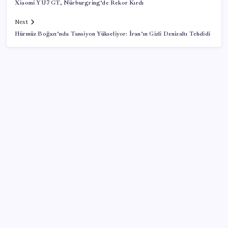
Xiaomi YU7 GT, Nürburgring’de Rekor Kırdı
Next
Hürmüz Boğazı’nda Tansiyon Yükseliyor: İran’ın Gizli Denizaltı Tehdidi
SON YAZILAR
HPV’ye karşı geliştirilen sakız virüsü yüzde 93 azalttı
Xbox Game Pass’e ağustos ayında eklenecek oyunlar
listelendi
CarrefourSA’dan dikkat çeken ‘alkol’ kararı: Stoklar
bitince satış sona erecek iddiası…