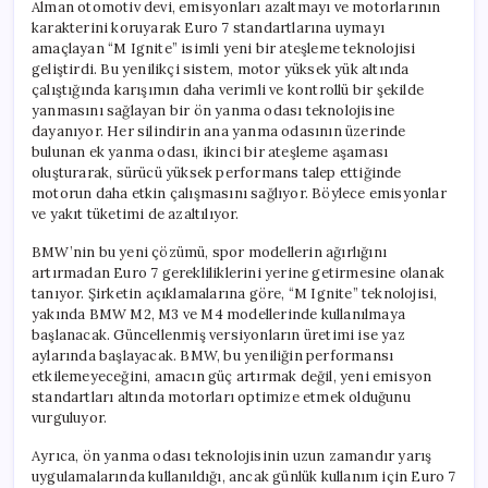
Alman otomotiv devi, emisyonları azaltmayı ve motorlarının
karakterini koruyarak Euro 7 standartlarına uymayı
amaçlayan “M Ignite” isimli yeni bir ateşleme teknolojisi
geliştirdi. Bu yenilikçi sistem, motor yüksek yük altında
çalıştığında karışımın daha verimli ve kontrollü bir şekilde
yanmasını sağlayan bir ön yanma odası teknolojisine
dayanıyor. Her silindirin ana yanma odasının üzerinde
bulunan ek yanma odası, ikinci bir ateşleme aşaması
oluşturarak, sürücü yüksek performans talep ettiğinde
motorun daha etkin çalışmasını sağlıyor. Böylece emisyonlar
ve yakıt tüketimi de azaltılıyor.
BMW’nin bu yeni çözümü, spor modellerin ağırlığını
artırmadan Euro 7 gerekliliklerini yerine getirmesine olanak
tanıyor. Şirketin açıklamalarına göre, “M Ignite” teknolojisi,
yakında BMW M2, M3 ve M4 modellerinde kullanılmaya
başlanacak. Güncellenmiş versiyonların üretimi ise yaz
aylarında başlayacak. BMW, bu yeniliğin performansı
etkilemeyeceğini, amacın güç artırmak değil, yeni emisyon
standartları altında motorları optimize etmek olduğunu
vurguluyor.
Ayrıca, ön yanma odası teknolojisinin uzun zamandır yarış
uygulamalarında kullanıldığı, ancak günlük kullanım için Euro 7