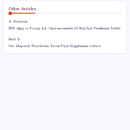
Other Articles
Previous
İBB Ağaç ve Peyzaj A.Ş. Operasyonunda 20 Kişi İçin Tutuklama Talebi
Next
Oto Ekspertiz Ücretlerine Tavan Fiyat Uygulaması Geliyor
SON YAZILAR
HPV’ye karşı geliştirilen sakız virüsü yüzde 93 azalttı