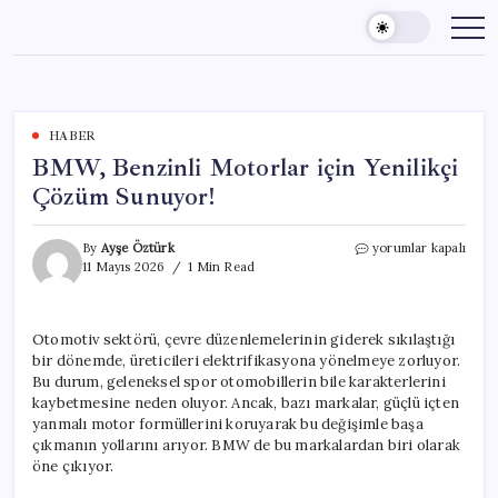
Skip
to
content
HABER
BMW, Benzinli Motorlar için Yenilikçi
Çözüm Sunuyor!
BMW,
By
Ayşe Öztürk
yorumlar kapalı
Benzinli
11 Mayıs 2026
1 Min Read
Motorlar
için
Yenilikçi
Otomotiv sektörü, çevre düzenlemelerinin giderek sıkılaştığı
Çözüm
bir dönemde, üreticileri elektrifikasyona yönelmeye zorluyor.
Sunuyor!
için
Bu durum, geleneksel spor otomobillerin bile karakterlerini
kaybetmesine neden oluyor. Ancak, bazı markalar, güçlü içten
yanmalı motor formüllerini koruyarak bu değişimle başa
çıkmanın yollarını arıyor. BMW de bu markalardan biri olarak
öne çıkıyor.