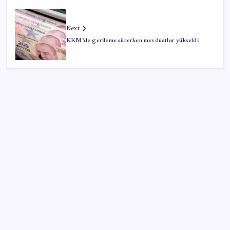
Next
KKM’de gerileme sürerken mevduatlar yükseldi
SON YAZILAR
HPV’ye karşı geliştirilen sakız virüsü yüzde 93 azalttı
Xbox Game Pass’e ağustos ayında eklenecek oyunlar
listelendi