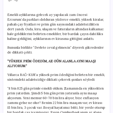
isyan
etti
için
Emekli aylıklarına gelecek ay yapılacak zam öncesi
Erzurum’da parkları dolduran yüzlerce emekli, yüksek kiralar,
pahalı çay fiyatları ve prim gün sayısındaki adaletsizlikten
dert yandı. Gıda, kira, ulaşım ve faturaların altından kalkamaz
hale geldiklerini belirten emekliler, bir bardak çayın dahi lüks
haline geldiğini, aylıklarının ev kirasına gittiğini anlattı.
Bununla birlikte “Devlete zeval gelmesin” diyerek şükredenler
de dikkati çekti.
“YÜKSEK PRİM ÖDEDİM, AZ GÜN ALANLA AYNI MAAŞI
ALIYORUM”
Yıllarca BAĞ-KUR’a yüksek prim ödediğini belirten bir emekli,
sistemdeki adaletsizliğe dikkati çekerek şunları söyledi:
“8 bin 825 gün primle emekli oldum. Zamanında en yüksekten
prim yatırdım. Şimdi 5 bin gün prim yatıranla aynı maaşı
alıyorum. Yeni memur 60-70 bin lira alıyor, bize enflasyon
zammı gelse ne olur? Benim 22 bin lira maaşım var, ev kirası
15 bin lira, 3 çocuk var. Sosyal hayatımız bitti, bir yerde oturup
bir bardak çay içemiyoruz. Sayın Cumhurbaşkanım az alana