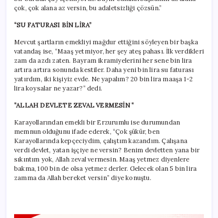
çok, çok alana az versin, bu adaletsizliği çözsün.”
“SU FATURASI BİN LİRA”
Mevcut şartların emekliyi mağdur ettiğini söyleyen bir başka
vatandaş ise, “Maaş yetmiyor, her şey ateş pahası. İlk verdikleri
zam da azdı zaten. Bayram ikramiyelerini her sene bin lira
artıra artıra sonunda kestiler. Daha yeni bin lira su faturası
yatırdım, iki kişiyiz evde. Ne yapalım? 20 bin lira maaşa 1-2
lira koysalar ne yazar?” dedi.
“ALLAH DEVLETE ZEVAL VERMESİN “
Karayollarından emekli bir Erzurumlu ise durumundan
memnun olduğunu ifade ederek, “Çok şükür, ben
Karayollarında kepçeciydim, çalıştım kazandım. Çalışana
verdi devlet, yatan işçiye ne versin? Benim devletten yana bir
sıkıntım yok, Allah zeval vermesin. Maaş yetmez diyenlere
bakma, 100 bin de olsa yetmez derler. Gelecek olan 5 bin lira
zamma da Allah bereket versin” diye konuştu.