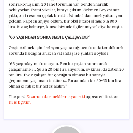
sonra konuşalım. 20 tane torunum var, benden harçlık
bekliyorlar. Evimi yıktılar, kiraya çıktım. Sekmen Bey evimizi
yıktı, bizi resmen çıplak bıraktı. İstanbul’dan ameliyattan yeni
geldim, kalpten anjiyo oldum. Bir okul kitabı olmuş bin 800
lira. Biz aç kalmışız, kimse bizimle ilgilenmiyor” diye konuştu.
“66 YAŞINDAN SONRA NASIL ÇALIŞAYIM?”
Geçinebilmek için ilerleyen yaşına rağmen fırında ter dökmek
zorunda kaldığını anlatan vatandaş ise şunları söyledi:
“66 yaşındayım, fırıncıyım. Ben bu yaştan sonra artık
çalışamam ki… Şu an 20 bin lira alıyorum, ev kirası da zaten 20
bin lira. Evde çalışan bir çocuğum olmasa bu parayla
geçinmem, yaşamam imkânsız. En azından bir 30-35 bin lira
olmalı ki rahat bir nefes alalım.”
The post
Erzurum’da emekliler isyan etti
appeared first on
Kilis Egitim
.