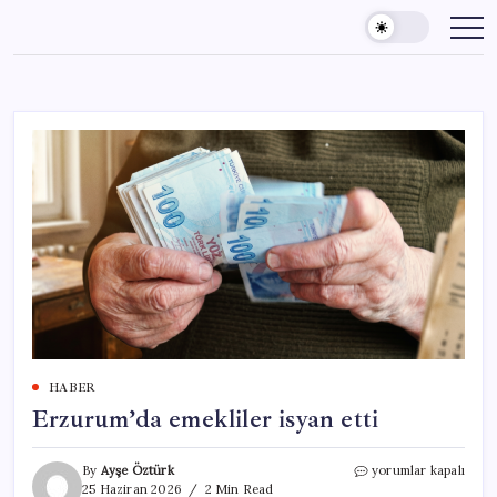
Skip
to
content
HABER
Erzurum’da emekliler isyan etti
Erzurum’da
By
Ayşe Öztürk
yorumlar kapalı
emekliler
25 Haziran 2026
2 Min Read