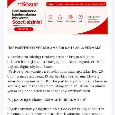
“BU PARTİYE OY VERDİM AMA BİR DAHA ASLA VERMEM”
Yıllardır desteklediği iktidar partisine kırgın olduğunu
belirten bir başka emekli ise geçim derdinin siyasi tercihini
değiştirdiğini söyledi. Emekli,
“Yetiyor diyen yanılıyor, emeklinin anasını ağlattılar. Ben 20
bin lira maaş alıyorum, 15 bin lira kira veriyorum. Elektriği,
suyu daha saymıyorum. Ben bu partiye oy verdim ama bundan
sonra günahımı bile vermem. Maaşlar en az 50 bin lira olmalı,
yoksa peşinden gelen zamlar her şeyi eritiyor” dedi.
“AÇ KALMIŞIZ KİMSE BİZİMLE İLGİLENMİYOR”
Sağlık sorunlarıyla boğuşurken bir de evsiz kaldığını belirten
bir emekli ise, “Pazara gidin sebze fiyatlarına bakın, ondan