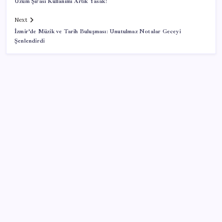
Üzüm Şırası Kullanımı Artık Yasak!
Next
İzmir’de Müzik ve Tarih Buluşması: Unutulmaz Notalar Geceyi
Şenlendirdi
SON YAZILAR
HPV’ye karşı geliştirilen sakız virüsü yüzde 93 azalttı
Xbox Game Pass’e ağustos ayında eklenecek oyunlar
listelendi
CarrefourSA’dan dikkat çeken ‘alkol’ kararı: Stoklar