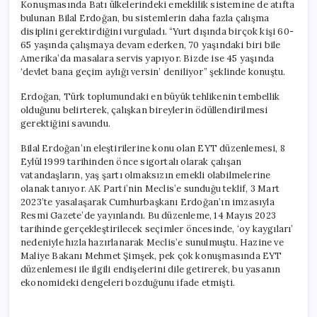
Konuşmasında Batı ülkelerindeki emeklilik sistemine de atıfta
bulunan Bilal Erdoğan, bu sistemlerin daha fazla çalışma
disiplini gerektirdiğini vurguladı. “Yurt dışında birçok kişi 60-
65 yaşında çalışmaya devam ederken, 70 yaşındaki biri bile
Amerika’da masalara servis yapıyor. Bizde ise 45 yaşında
‘devlet bana geçim aylığı versin’ deniliyor” şeklinde konuştu.
Erdoğan, Türk toplumundaki en büyük tehlikenin tembellik
olduğunu belirterek, çalışkan bireylerin ödüllendirilmesi
gerektiğini savundu.
Bilal Erdoğan’ın eleştirilerine konu olan EYT düzenlemesi, 8
Eylül 1999 tarihinden önce sigortalı olarak çalışan
vatandaşların, yaş şartı olmaksızın emekli olabilmelerine
olanak tanıyor. AK Parti’nin Meclis’e sunduğu teklif, 3 Mart
2023’te yasalaşarak Cumhurbaşkanı Erdoğan’ın imzasıyla
Resmi Gazete’de yayınlandı. Bu düzenleme, 14 Mayıs 2023
tarihinde gerçekleştirilecek seçimler öncesinde, ‘oy kaygıları’
nedeniyle hızla hazırlanarak Meclis’e sunulmuştu. Hazine ve
Maliye Bakanı Mehmet Şimşek, pek çok konuşmasında EYT
düzenlemesi ile ilgili endişelerini dile getirerek, bu yasanın
ekonomideki dengeleri bozduğunu ifade etmişti.