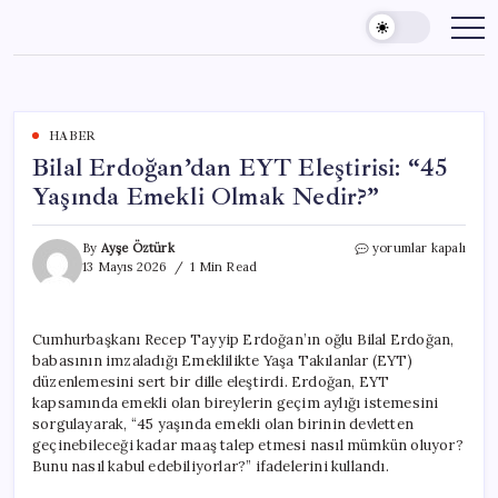
Skip
to
content
HABER
Bilal Erdoğan’dan EYT Eleştirisi: “45
Yaşında Emekli Olmak Nedir?”
Bilal
By
Ayşe Öztürk
yorumlar kapalı
Erdoğan’dan
13 Mayıs 2026
1 Min Read
EYT
Eleştirisi:
“45
Cumhurbaşkanı Recep Tayyip Erdoğan’ın oğlu Bilal Erdoğan,
Yaşında
babasının imzaladığı Emeklilikte Yaşa Takılanlar (EYT)
Emekli
Olmak
düzenlemesini sert bir dille eleştirdi. Erdoğan, EYT
Nedir?”
kapsamında emekli olan bireylerin geçim aylığı istemesini
için
sorgulayarak, “45 yaşında emekli olan birinin devletten
geçinebileceği kadar maaş talep etmesi nasıl mümkün oluyor?
Bunu nasıl kabul edebiliyorlar?” ifadelerini kullandı.