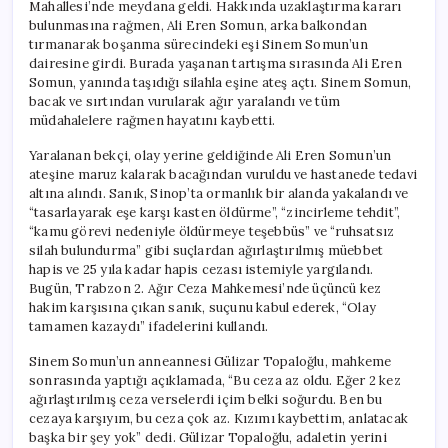
Mahallesi’nde meydana geldi. Hakkında uzaklaştırma kararı
bulunmasına rağmen, Ali Eren Somun, arka balkondan
tırmanarak boşanma sürecindeki eşi Sinem Somun’un
dairesine girdi. Burada yaşanan tartışma sırasında Ali Eren
Somun, yanında taşıdığı silahla eşine ateş açtı. Sinem Somun,
bacak ve sırtından vurularak ağır yaralandı ve tüm
müdahalelere rağmen hayatını kaybetti.
Yaralanan bekçi, olay yerine geldiğinde Ali Eren Somun’un
ateşine maruz kalarak bacağından vuruldu ve hastanede tedavi
altına alındı. Sanık, Sinop’ta ormanlık bir alanda yakalandı ve
“tasarlayarak eşe karşı kasten öldürme”, “zincirleme tehdit”,
“kamu görevi nedeniyle öldürmeye teşebbüs” ve “ruhsatsız
silah bulundurma” gibi suçlardan ağırlaştırılmış müebbet
hapis ve 25 yıla kadar hapis cezası istemiyle yargılandı.
Bugün, Trabzon 2. Ağır Ceza Mahkemesi’nde üçüncü kez
hakim karşısına çıkan sanık, suçunu kabul ederek, “Olay
tamamen kazaydı” ifadelerini kullandı.
Sinem Somun’un anneannesi Gülizar Topaloğlu, mahkeme
sonrasında yaptığı açıklamada, “Bu ceza az oldu. Eğer 2 kez
ağırlaştırılmış ceza verselerdi içim belki soğurdu. Ben bu
cezaya karşıyım, bu ceza çok az. Kızımı kaybettim, anlatacak
başka bir şey yok” dedi. Gülizar Topaloğlu, adaletin yerini