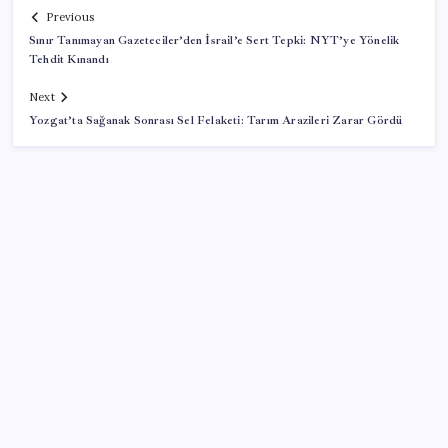
Previous
Sınır Tanımayan Gazeteciler’den İsrail’e Sert Tepki: NYT’ye Yönelik
Tehdit Kınandı
Next
Yozgat’ta Sağanak Sonrası Sel Felaketi: Tarım Arazileri Zarar Gördü
SON YAZILAR
HPV’ye karşı geliştirilen sakız virüsü yüzde 93 azalttı
Xbox Game Pass’e ağustos ayında eklenecek oyunlar
listelendi