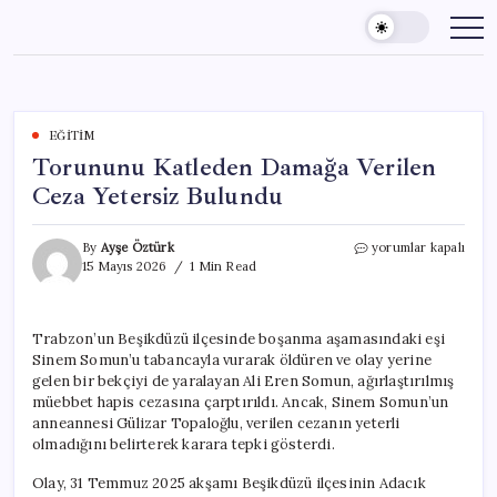
Skip
to
content
EĞITIM
Torununu Katleden Damağa Verilen
Ceza Yetersiz Bulundu
Torununu
By
Ayşe Öztürk
yorumlar kapalı
Katleden
15 Mayıs 2026
1 Min Read
Damağa
Verilen
Ceza
Trabzon’un Beşikdüzü ilçesinde boşanma aşamasındaki eşi
Yetersiz
Sinem Somun’u tabancayla vurarak öldüren ve olay yerine
Bulundu
için
gelen bir bekçiyi de yaralayan Ali Eren Somun, ağırlaştırılmış
müebbet hapis cezasına çarptırıldı. Ancak, Sinem Somun’un
anneannesi Gülizar Topaloğlu, verilen cezanın yeterli
olmadığını belirterek karara tepki gösterdi.
Olay, 31 Temmuz 2025 akşamı Beşikdüzü ilçesinin Adacık