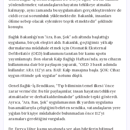
yönlendirmeler, vatandaşların hayatını tehlikeye atmakla
kalmayıp, aynı zamanda bu uygulamaları gerçekleştirenlere de
ciddi cezai sorumluluk yüklemektedir. Bakanlık, insanları
ölüme sebep olacak eylemlere teşvik etmektedir” şeklinde
konuştu.
Sağlık Bakanlığı’nın “Ara, Bas, Şok” adı altında başlattığı
uygulama, birçok eleştiri aldı. Bakanlık, geçtiğimiz yıl kalp
durmalarına müdahale etmek için Otomatik Eksternal
Defibrilatör (OED) kullanımını tanıtan bir kamu spotu
yayımlamıştı. Son olarak Kalp Sağlığı Haftası’nda, aynı cihazın
kullanımına dair bir paylaşım yaparak, “OED 3 basit adımda
kullanılır: ARA: 112’yi ara. BAS: Kalp masajına başla. ŞOK: Cihaz
uygun ritimde şok uygular” notunu düştü.
Genel Sağlık-İş Sendikası, “Tıp biliminin temel ilkesi ‘önce
zarar verme’dir. Bu tür paylaşımlar, insan hayatını tehlikeye
atmaktadır ve derhal kaldırılmalıdır” şeklinde tepki gösterdi.
Ayrıca, “Ara, Bas, Şok” uygulamasının ilk yardım uygulama
basamaklarıyla çeliştiğini belirten sendika, vatandaşların yere
yığılan bir kişiye müdahalede bulunmadan önce 112’yi
aramaları gerektiğini vurguladı.
Dr. Derya Uğur, kamu spotunda yer alan bilgilerin bilimsel