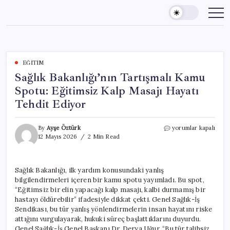
Skip
to
content
EĞITIM
Sağlık Bakanlığı’nın Tartışmalı Kamu
Spotu: Eğitimsiz Kalp Masajı Hayatı
Tehdit Ediyor
Sağlık
By
Ayşe Öztürk
yorumlar kapalı
Bakanlığı’nın
12 Mayıs 2026
2 Min Read
Tartışmalı
Kamu
Spotu:
Sağlık Bakanlığı, ilk yardım konusundaki yanlış
Eğitimsiz
bilgilendirmeleri içeren bir kamu spotu yayımladı. Bu spot,
Kalp
Masajı
“Eğitimsiz bir elin yapacağı kalp masajı, kalbi durmamış bir
Hayatı
hastayı öldürebilir” ifadesiyle dikkat çekti. Genel Sağlık-İş
Tehdit
Sendikası, bu tür yanlış yönlendirmelerin insan hayatını riske
Ediyor
attığını vurgulayarak, hukuki süreç başlattıklarını duyurdu.
için
Genel Sağlık-İş Genel Başkanı Dr. Derya Uğur, “Bu tür talihsiz