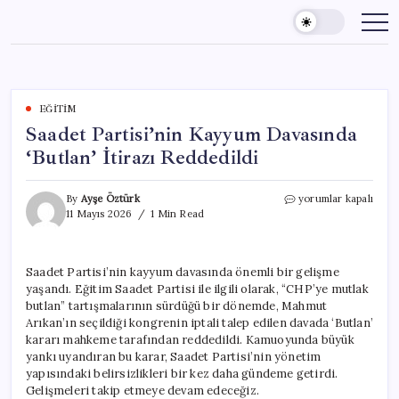
Skip
to
content
EĞITIM
Saadet Partisi’nin Kayyum Davasında
‘Butlan’ İtirazı Reddedildi
Saadet
By
Ayşe Öztürk
yorumlar kapalı
Partisi’nin
11 Mayıs 2026
1 Min Read
Kayyum
Davasında
‘Butlan’
Saadet Partisi’nin kayyum davasında önemli bir gelişme
İtirazı
yaşandı. Eğitim Saadet Partisi ile ilgili olarak, “CHP’ye mutlak
Reddedildi
için
butlan” tartışmalarının sürdüğü bir dönemde, Mahmut
Arıkan’ın seçildiği kongrenin iptali talep edilen davada ‘Butlan’
kararı mahkeme tarafından reddedildi. Kamuoyunda büyük
yankı uyandıran bu karar, Saadet Partisi’nin yönetim
yapısındaki belirsizlikleri bir kez daha gündeme getirdi.
Gelişmeleri takip etmeye devam edeceğiz.