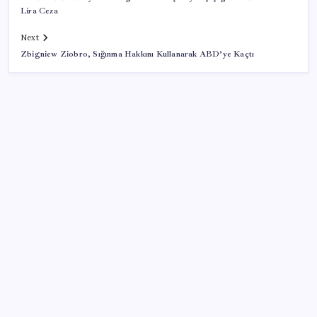
Lira Ceza
Next
Zbigniew Ziobro, Sığınma Hakkını Kullanarak ABD’ye Kaçtı
SON YAZILAR
‘Uzay’a ayrılan AR-GE bütçesi 10 yılda 107 kat arttı
Pezeşkiyan: Teslim olmaya zorlanırsak savaşırız,
boyun eğmeyiz
Ekran Kartı Fiyatlarına Zam Yolda: Yüzde 40’a Varan
Fiyat Artışı