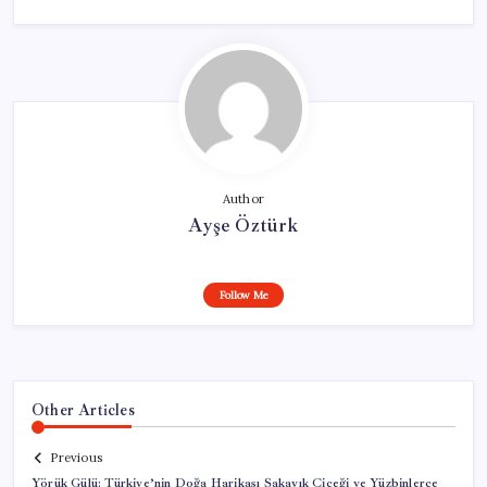
Author
Ayşe Öztürk
Follow Me
Other Articles
Previous
Yörük Gülü: Türkiye’nin Doğa Harikası Şakayık Çiçeği ve Yüzbinlerce