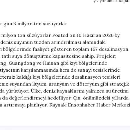
Proje
yorumlar kapal
devleşti!
Denize
167
tesis
kurdular,
 3 milyon ton süzüyorlar Posted on 10 Haziran 2026 by
her
a deniz suyunun tuzdan arındırılması alanındaki
gün
ı bölgelerinde faaliyet gösteren toplam 167 desalinasyon
3
milyon
u tatlı suya dönüştürme kapasitesine sahip. Projeler;
ton
iang, Guangdong ve Hainan gibi kıyı bölgelerinde
süzüyorlar
ihtiyacının karşılanmasında hem de sanayi tesislerinde
için
yetersiz kaldığı kıyı bölgelerinde desalinasyon tesisleri
eniz suyundan lityum, uranyum ve döteryum gibi stratejik
da yürütüyor. Ülke, deniz kaynaklarını yalnızca su üretimi
n da değerlendirmeyi hedefliyor. Çin, önümüzdeki yıllarda
 da artırmayı planlıyor. Kaynak: Ensonhaber Haber Merkez