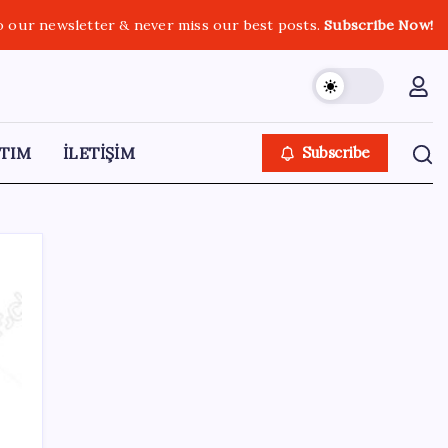
o our newsletter & never miss our best posts.
Subscribe Now!
TIM
İLETİŞİM
Subscribe
SON YAZILAR
HPV’ye karşı geliştirilen sakız virüsü yüzde
93 azalttı