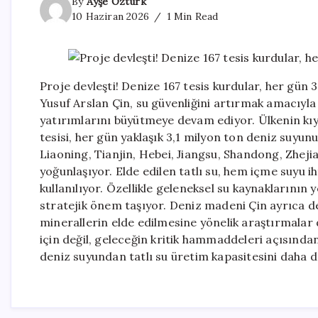
By
Ayşe Öztürk
10 Haziran 2026
1 Min Read
Proje devleşti! Denize 167 tesis kurdular, her gün
Yusuf Arslan Çin, su güvenliğini artırmak amacıyl
yatırımlarını büyütmeye devam ediyor. Ülkenin kıy
tesisi, her gün yaklaşık 3,1 milyon ton deniz suyun
Liaoning, Tianjin, Hebei, Jiangsu, Shandong, Zhej
yoğunlaşıyor. Elde edilen tatlı su, hem içme suyu 
kullanılıyor. Özellikle geleneksel su kaynaklarının 
stratejik önem taşıyor. Deniz madeni Çin ayrıca d
minerallerin elde edilmesine yönelik araştırmalar 
için değil, geleceğin kritik hammaddeleri açısında
deniz suyundan tatlı su üretim kapasitesini daha