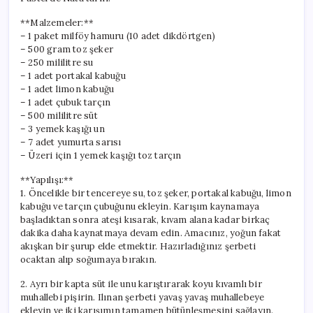
Lezzet!
için
**Malzemeler:**
– 1 paket milföy hamuru (10 adet dikdörtgen)
– 500 gram toz şeker
– 250 mililitre su
– 1 adet portakal kabuğu
– 1 adet limon kabuğu
– 1 adet çubuk tarçın
– 500 mililitre süt
– 3 yemek kaşığı un
– 7 adet yumurta sarısı
– Üzeri için 1 yemek kaşığı toz tarçın
**Yapılışı:**
1. Öncelikle bir tencereye su, toz şeker, portakal kabuğu, limon
kabuğu ve tarçın çubuğunu ekleyin. Karışım kaynamaya
başladıktan sonra ateşi kısarak, kıvam alana kadar birkaç
dakika daha kaynatmaya devam edin. Amacınız, yoğun fakat
akışkan bir şurup elde etmektir. Hazırladığınız şerbeti
ocaktan alıp soğumaya bırakın.
2. Ayrı bir kapta süt ile unu karıştırarak koyu kıvamlı bir
muhallebi pişirin. Ilınan şerbeti yavaş yavaş muhallebeye
ekleyin ve iki karışımın tamamen bütünleşmesini sağlayın.