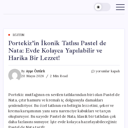
Skip
to
content
EĞITIM
Portekiz’in İkonik Tatlısı Pastel de
Nata: Evde Kolayca Yapılabilir ve
Harika Bir Lezzet!
Portekiz’in
By
Ayşe Öztürk
yorumlar kapalı
İkonik
20 Mayıs 2026
2 Min Read
Tatlısı
Pastel
de
Portekiz mutfağının en sevilen tatlılarından biri olan Pastel de
Nata:
Nata, çıtır hamuru ve kremalı iç dolgusuyla damakları
Evde
Kolayca
şenlendiriyor. Bu özel tatlının en belirgin lezzetini, şeker ve
Yapılabilir
krema karışımının yanı sıra narenciye kabukları ve tarçın
ve
oluşturuyor. Bu sayede Pastel de Nata, klasik bir tatlıdan çok
Harika
daha fazlasını sunuyor. İşte evde kolayca hazırlayabileceğiniz
Bir
Pastel de Nata tarifi: