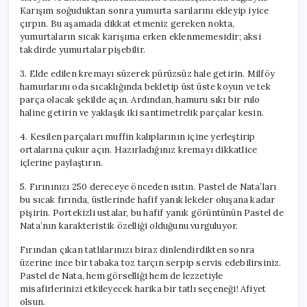
Karışım soğuduktan sonra yumurta sarılarını ekleyip iyice
çırpın. Bu aşamada dikkat etmeniz gereken nokta,
yumurtaların sıcak karışıma erken eklenmemesidir; aksi
takdirde yumurtalar pişebilir.
3. Elde edilen kremayı süzerek pürüzsüz hale getirin. Milföy
hamurlarını oda sıcaklığında bekletip üst üste koyun ve tek
parça olacak şekilde açın. Ardından, hamuru sıkı bir rulo
haline getirin ve yaklaşık iki santimetrelik parçalar kesin.
4. Kesilen parçaları muffin kalıplarının içine yerleştirip
ortalarına çukur açın. Hazırladığınız kremayı dikkatlice
içlerine paylaştırın.
5. Fırınınızı 250 dereceye önceden ısıtın. Pastel de Nata’ları
bu sıcak fırında, üstlerinde hafif yanık lekeler oluşana kadar
pişirin. Portekizli ustalar, bu hafif yanık görüntünün Pastel de
Nata’nın karakteristik özelliği olduğunu vurguluyor.
Fırından çıkan tatlılarınızı biraz dinlendirdikten sonra
üzerine ince bir tabaka toz tarçın serpip servis edebilirsiniz.
Pastel de Nata, hem görselliği hem de lezzetiyle
misafirlerinizi etkileyecek harika bir tatlı seçeneği! Afiyet
olsun.