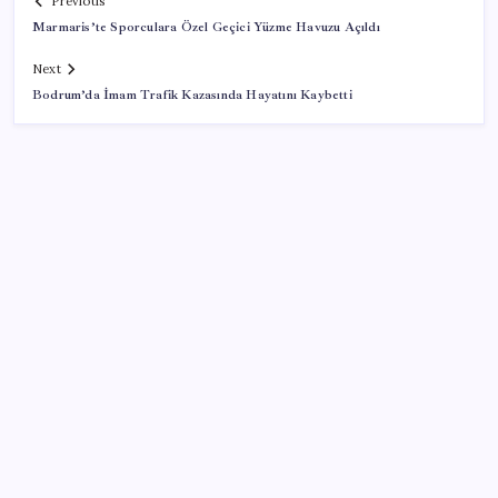
Previous
Marmaris’te Sporculara Özel Geçici Yüzme Havuzu Açıldı
Next
Bodrum’da İmam Trafik Kazasında Hayatını Kaybetti
SON YAZILAR
Muratpaşa’da kadın kooperatifleri mağazasından 313
bin liralık satış
Havza Buğday Pazarında Hareketlilik
Altın fiyatları düştü: Kapalıçarşı’da gram altın,