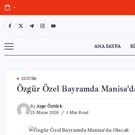
Skip
-
to
content
https://www.facebook.com/
https://twitter.com/
https://t.me/
https://www.instagram.com/
https://youtube.com/
ANA SAYFA
E
EĞITIM
Özgür Özel Bayramda Manisa’d
By
Ayşe Öztürk
25 Mayıs 2026
1 Min Read