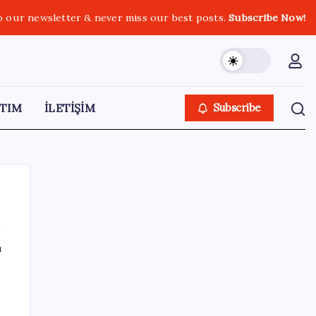
o our newsletter & never miss our best posts.
Subscribe Now!
TIM
İLETİŞİM
Subscribe
ı
SON YAZILAR
ABD, İran-Umman anlaşması sonrası
ablukayı kaldıracak