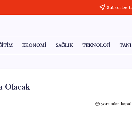
Subscribe t
ĞİTİM
EKONOMİ
SAĞLIK
TEKNOLOJİ
TANI
a Olacak
Özgür
yorumlar kapal
Özel
Bayramda
Manisa’da
Olacak