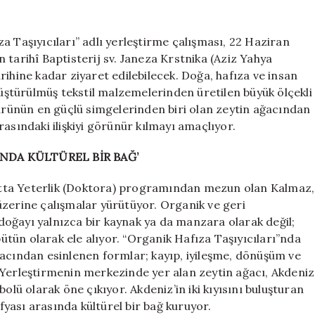
Taşıyıcıları’
Piran’da
izleyiciyle
a Taşıyıcıları” adlı yerleştirme çalışması, 22 Haziran
buluştu
 tarihî Baptisterij sv. Janeza Krstnika (Aziz Yahya
için
rihine kadar ziyaret edilebilecek. Doğa, hafıza ve insan
nüştürülmüş tekstil malzemelerinden üretilen büyük ölçekli
türünün en güçlü simgelerinden biri olan zeytin ağacından
 arasındaki ilişkiyi görünür kılmayı amaçlıyor.
INDA KÜLTÜREL BİR BAĞ’
tta Yeterlik (Doktora) programından mezun olan Kalmaz,
i üzerine çalışmalar yürütüyor. Organik ve geri
oğayı yalnızca bir kaynak ya da manzara olarak değil;
bütün olarak ele alıyor. “Organik Hafıza Taşıyıcıları”nda
ğacından esinlenen formlar; kayıp, iyileşme, dönüşüm ve
 Yerleştirmenin merkezinde yer alan zeytin ağacı, Akdeniz
olü olarak öne çıkıyor. Akdeniz’in iki kıyısını buluşturan
afyası arasında kültürel bir bağ kuruyor.