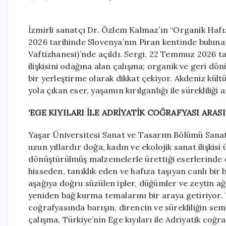
İzmirli sanatçı Dr. Özlem Kalmaz’ın “Organik Hafız
2026 tarihinde Slovenya’nın Piran kentinde bulunan
Vaftizhanesi)’nde açıldı. Sergi, 22 Temmuz 2026 ta
ilişkisini odağına alan çalışma; organik ve geri dö
bir yerleştirme olarak dikkat çekiyor. Akdeniz kül
yola çıkan eser, yaşamın kırılganlığı ile sürekliliği
‘EGE KIYILARI İLE ADRİYATİK COĞRAFYASI ARAS
Yaşar Üniversitesi Sanat ve Tasarım Bölümü Sana
uzun yıllardır doğa, kadın ve ekolojik sanat ilişkis
dönüştürülmüş malzemelerle ürettiği eserlerinde d
hisseden, tanıklık eden ve hafıza taşıyan canlı bir 
aşağıya doğru süzülen ipler, düğümler ve zeytin a
yeniden bağ kurma temalarını bir araya getiriyor.
coğrafyasında barışın, direncin ve sürekliliğin semb
çalışma, Türkiye’nin Ege kıyıları ile Adriyatik coğr