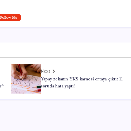
Follow Me
Next
Yapay zekanın YKS karnesi ortaya çıktı: 11
r?
soruda hata yaptı!