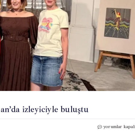
an’da izleyiciyle buluştu
‘Organik
yorumlar kapal
Hafıza