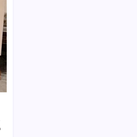
Xbox Game Pass’e ağustos ayında
eklenecek oyunlar listelendi
CarrefourSA’dan dikkat çeken ‘alkol’ kararı:
Stoklar bitince satış sona erecek iddiası…
Ömer Fethi Gürer: ‘Vatandaşın yılbaşından
bu yana bankalara olan borcu 1 trilyon 43
milyar lira’
Epic Games Store’da Bu Haftanın Ücretsiz
Oyunları Belli Oldu
Dünya yıldızının eşsiz elektrikli otomobili
466 KM sonra hurdaya satıldı
En düşük emekli aylığı düzenlemesi Resmi
Gazete’de yayımlandı
Bessent’tan Senato’ya kripto yasa tasarısı
için oylama çağrısı
ı
Adli Tıp raporu geldi: Oyuncu Burak Çelik
uyuşturucu test sonucunu paylaştı