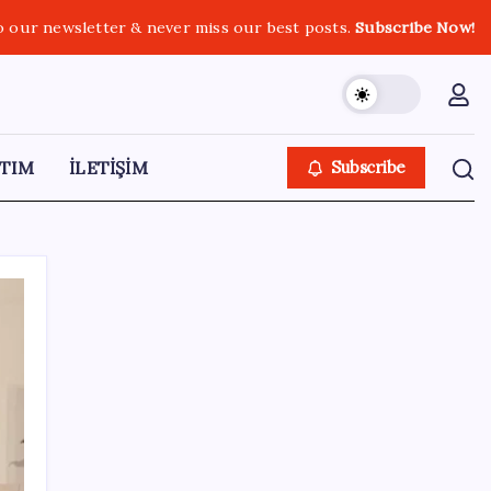
o our newsletter & never miss our best posts.
Subscribe Now!
TIM
İLETİŞİM
Subscribe
SON YAZILAR
HPV’ye karşı geliştirilen sakız virüsü yüzde
93 azalttı