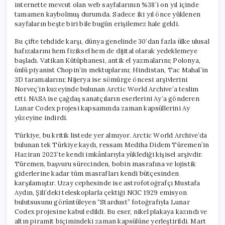
internette mevcut olan web sayfalarının %38’i on yıl içinde
tamamen kaybolmuş durumda. Sadece iki yıl önce yüklenen
sayfaların beşte biri bile bugün erişilemez hale geldi.
Bu çifte tehdide karşı, dünya genelinde 30’dan fazla ülke ulusal
hafızalarını hem fiziksel hem de dijital olarak yedeklemeye
başladı. Vatikan Kütüphanesi, antik el yazmalarını; Polonya,
ünlü piyanist Chopin’in mektuplarını; Hindistan, Tac Mahal’in
3D taramalarını; Nijerya ise sömürge öncesi arşivlerini
Norveç’in kuzeyinde bulunan Arctic World Archive’a teslim
etti. NASA ise çağdaş sanatçıların eserlerini Ay’a gönderen
Lunar Codex projesi kapsamında zaman kapsüllerini Ay
yüzeyine indirdi.
Türkiye, bu kritik listede yer almıyor. Arctic World Archive’da
bulunan tek Türkiye kaydı, ressam Mediha Didem Türemen’in
Haziran 2023’te kendi imkânlarıyla yüklediği kişisel arşivdir.
Türemen, başvuru sürecinden, bobin masrafına ve lojistik
giderlerine kadar tüm masrafları kendi bütçesinden
karşılamıştır. Uzay cephesinde ise astrofotoğrafçı Mustafa
Aydın, Şili’deki teleskoplarla çektiği NGC 1929 emisyon
bulutsusunu görüntüleyen “Stardust” fotoğrafıyla Lunar
Codex projesine kabul edildi. Bu eser, nikel plakaya kazındı ve
altın piramit biçimindeki zaman kapsülüne yerleştirildi. Mart