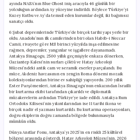
ayında NASA’nın Blue Ghost iniş aracıyla 46 günlük bir
yolculuğun ardından Ay yüzeyine indirildi. Böylece Türkiye’yi
Kuzey Kutbu ve Ay’da temsil eden kurumlar değil, iki bağımsız
sanatçı oldu.
6 Şubat depremlerinde Türkiye’de birçok tarihi yapı yerle bir
oldu. Anadolu’nun ilk camilerinden biri olan Habib-i Neccar
Camii, rivayete göre MS birinci yüzyılda inşa edilmesine
rağmen, depremler, yangınlar ve işgallere dayanamadı.
Antakya Sinagogu, 2500 yıllık geçmişiyle enkaza dönerken,
Gaziantep Kalesi’nin surları çöktü ve Hatay Arkeoloji
Müzesi’ndeki antik cam ve seramik eserler parçalandı. Bu
müze, Akdeniz havzasının en zengin Roma dönemi mozaik
koleksiyonlarından birine ev sahipliği yapıyordu. 200 yıllık
Ester Parşömenleri, Antakya Sinagogu’nun enkazından İsrailli
bir kurtarma ekibi tarafından çıkarıldı ve diplomatik
müzakerelerin ardından Türkiye’ye iade edildi. Antakya Rum
Ortodoks Kilisesi’nin yıkıntılarından ise 11 tarihi ikona ve
birçok nadir el yazması kurtarıldı. Bu kurtarma operasyonları,
doğru ekiplerin doğru zamanda bölgede bulunmasıyla
mümkün oldu.
Dünya Anıtlar Fonu, Antakya’yı 2025’in en riskli 25 kültürel
bölgesi arasında gösterdi. Hatay Arkeoloji Müzesi’nin, 2026