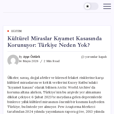
Skip
to
content
EĞITIM
Kültürel Miraslar Kıyamet Kasasında
Korunuyor: Türkiye Neden Yok?
Kültürel
By
Ayşe Öztürk
yorumlar kapalı
Miraslar
14 Mayıs 2026
2 Min Read
Kıyamet
Kasasında
Korunuyor:
Ülkeler, savaş, doğal afetler ve küresel felaket risklerine karşı
Türkiye
kültürel miraslarını ve kritik verilerini Kuzey Kutbu’ndaki
Neden
Yok?
“kıyamet kasası” olarak bilinen Arctic World Archive’da
için
koruma altına alırken, Türkiye’nin bu arşivde yer almaması
dikkat çekiyor. 6 Şubat 2023’te meydana gelen depremlerde
binlerce yıllık kültürel mirasının önemli bir kısmını kaybeden
Türkiye, bu listede yer almıyor. Pew Araştırma Merkezi
tarafından 2024 yılında yayımlanan rapora göre, 2013 yılında