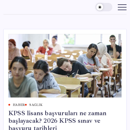
Skip
to
content
HABER
SAĞLIK
KPSS lisans başvuruları ne zaman
başlayacak? 2026 KPSS sınav ve
başvuru tarihleri