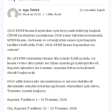
KPSS
By
Ayşe Öztürk
yorumlar kapalı
lisans
22 Haziran 2026
1 Min Read
başvuruları
ne
zaman
2026 KPSS lisans başvuruları için heyecanlı bekleyiş başladı.
başlayacak?
ÖSYM tarafından yayımlanan 2026 sınav takvimi sonrasında,
2026
KPSS
KPSS lisans, ön lisans ve ortaöğretim sınavı için başvuru
sınav
tarihleri belli oldu. Peki, 2026 KPSS lisans başvuruları ne
ve
zaman?
başvuru
tarihleri
Bu yıl KPSS oturumları lisans düzeyinde Eylül ayında, ön
için
lisans ve lise düzeyinde ise Ekim ayında gerçekleştirilecek.
Başvuru işlemleri ise temmuz ayından itibaren kademeli
olarak başlayacak.
Dört yıllık üniversite mezunlarının ve mezun olabilecek
durumdaki adayların katılacağı lisans oturumları için süreç
Temmuz ayında başlıyor.
Başvuru Tarihleri: 1 – 13 Temmuz 2026
Geç Başvuru Tarihleri: 22 – 23 Temmuz 2026