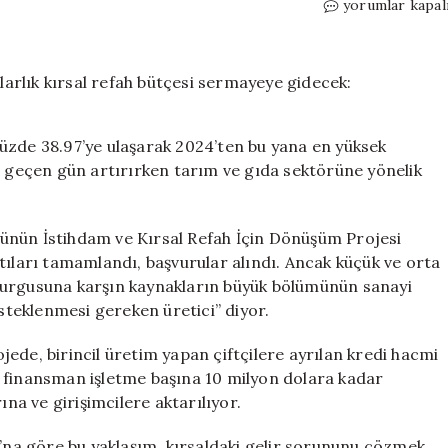
Köylü
yorumlar kapal
can
suyu
bekliyor
ama
milyarlarca
dolarlık
üzde 38.97’ye ulaşarak 2024’ten bu yana en yüksek
kırsal
r geçen gün artırırken tarım ve gıda sektörüne yönelik
refah
bütçesi
sermayeye
gidecek:
ünün İstihdam ve Kırsal Refah İçin Dönüşüm Projesi
Tarımda
tıları tamamlandı, başvurular alındı. Ancak küçük ve orta
dolaylı
h” vurgusuna karşın kaynakların büyük bölümünün sanayi
tasfiye
esteklenmesi gereken üretici” diyor.
için
rojede, birincil üretim yapan çiftçilere ayrılan kredi hacmi
 finansman işletme başına 10 milyon dolara kadar
ına ve girişimcilere aktarılıyor.
na göre bu yaklaşım, kırsaldaki gelir sorununu çözmek