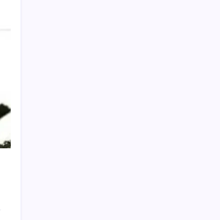
Xbox Game Pass’e ağustos ayında
eklenecek oyunlar listelendi
CarrefourSA’dan dikkat çeken ‘alkol’ kararı:
Stoklar bitince satış sona erecek iddiası…
Ömer Fethi Gürer: ‘Vatandaşın yılbaşından
bu yana bankalara olan borcu 1 trilyon 43
milyar lira’
Epic Games Store’da Bu Haftanın Ücretsiz
Oyunları Belli Oldu
Dünya yıldızının eşsiz elektrikli otomobili
466 KM sonra hurdaya satıldı
En düşük emekli aylığı düzenlemesi Resmi
Gazete’de yayımlandı
Bessent’tan Senato’ya kripto yasa tasarısı
için oylama çağrısı
Adli Tıp raporu geldi: Oyuncu Burak Çelik
uyuşturucu test sonucunu paylaştı