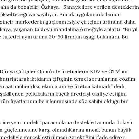
daha da bozabilir. Özkaya, “Sanayicilere verilen destekleri
i yükselteceği varsayılıyor. Ancak uygulamada bunun
e zincir marketlerin güçlenmesiyle çiftçinin ürününü daha
kaya, yaşanan tabloyu mandalina örneğiyle anlattı: “Bu yıl
e tüketici aynı ürünü 30-60 liradan aşağı bulamadı. Bu
ünya Çiftçiler Günü’nde üreticilerin KDV ve ÖTV’nin
 hatırlatarak iktidarın çiftçinin temel sorunlarına çözüm
ziraat mühendisi, ekim alanı ve üretici kalmadı” dedi.
ekillenen politikaların küçük üreticiyi tasfiye ettiğini
rün fiyatlarının belirlenmesinde söz sahibi olduğu bir
 ise yeni modeli “parası olana destekle tarımda dolaylı
nin güçlenmesine karşı olmadıklarını ancak bunun büyük
modeliyle gerçekleştirilmesi gerektiğini ifade ediyor.