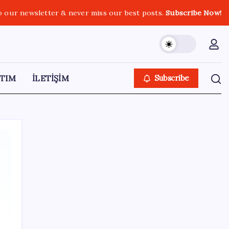
o our newsletter & never miss our best posts.
Subscribe Now!
TIM
İLETİŞİM
Subscribe
SON YAZILAR
HPV’ye karşı geliştirilen sakız virüsü yüzde
93 azalttı