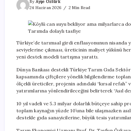
By
Ayşe Öztürk
24 Haziran 2026
2 Min Read
Türkiye’de tarımsal girdi enflasyonunun nisanda y
seviyelerine çıkması, üreticinin maliyet yükünü he
yeni destek modeli tartışma yarattı.
Dünya Bankası destekli Türkiye Tarım Gıda Sektör
kapsamında çiftçilere yönelik bilgilendirme toplan
ölçekli üreticiler, projenin adındaki “kırsal refa
yatırımlarına yönlendirileceğini belirterek “Asıl d
10 yıl vadeli ve 5.3 milyar dolarlık bütçeye sahip p
toplam kaynağın yüzde 10’una bile ulaşmazken asıl
destekle gıda sanayicilerine, büyük tesis yatırımlar
Tarım Ekonomisi Uzmanı Prof. Dr. Tayfun Özkaya’