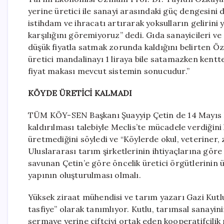
yerine üretici ile sanayi arasındaki güç dengesini 
istihdam ve ihracatı artırarak yoksulların gelirin
karşılığını göremiyoruz” dedi. Gıda sanayicileri v
düşük fiyatla satmak zorunda kaldığını belirten Öz
üretici mandalinayı 1 liraya bile satamazken kentt
fiyat makası mevcut sistemin sonucudur.”
KÖYDE ÜRETİCİ KALMADI
TÜM KÖY-SEN Başkanı Şuayyip Çetin de 14 Mayıs D
kaldırılması talebiyle Meclis’te mücadele verdiğini
üretmediğini söyledi ve “Köylerde okul, veteriner, 
Uluslararası tarım şirketlerinin ihtiyaçlarına göre ş
savunan Çetin’e göre öncelik üretici örgütlerinin ü
yapının oluşturulması olmalı.
Yüksek ziraat mühendisi ve tarım yazarı Gazi Kutlu
tasfiye” olarak tanımlıyor. Kutlu, tarımsal sanayi
sermaye yerine çiftçiyi ortak eden kooperatifçilik 