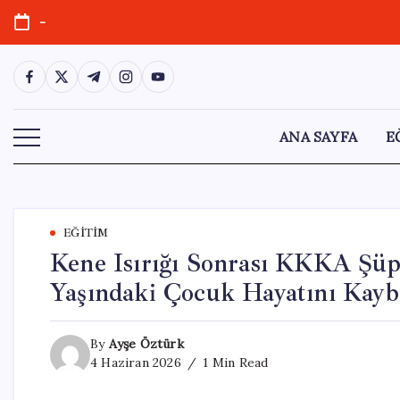
Skip
-
to
content
https://www.facebook.com/
https://twitter.com/
https://t.me/
https://www.instagram.com/
https://youtube.com/
ANA SAYFA
E
EĞITIM
Kene Isırığı Sonrası KKKA Şüph
Yaşındaki Çocuk Hayatını Kayb
By
Ayşe Öztürk
4 Haziran 2026
1 Min Read