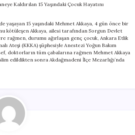
Şüphesiyle
Hastaneye
Kaldırılan
nde yaşayan 15 yaşındaki Mehmet Akkaya, 4 gün önce bir
15
umu kötüleşen Akkaya, ailesi tarafından Sorgun Devlet
Yaşındaki
lere rağmen, durumu ağırlaşan genç çocuk, Ankara Etlik
Çocuk
Hayatını
malı Ateşi (KKKA) şüphesiyle Anestezi Yoğun Bakım
Kaybetti
esef, doktorların tüm çabalarına rağmen Mehmet Akkaya
için
slim edildikten sonra Akdağmadeni İlçe Mezarlığı’nda