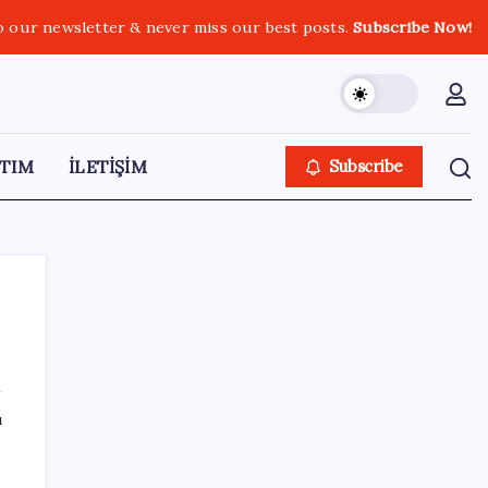
o our newsletter & never miss our best posts.
Subscribe Now!
TIM
İLETİŞİM
Subscribe
SON YAZILAR
ı
Ömer Günel’in avukatlarından suç duyurusu:
‘Soruşturmanın gizliliği ihlal edildi’