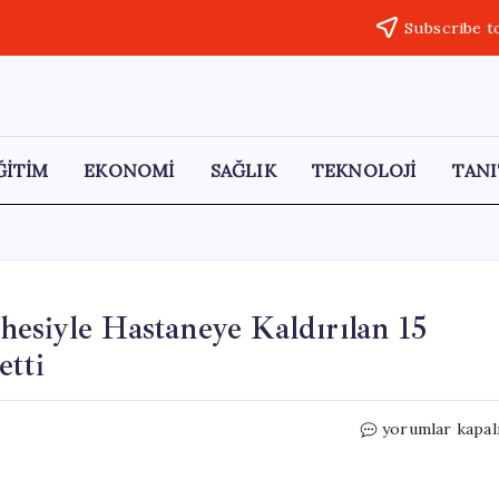
Subscribe t
ĞİTİM
EKONOMİ
SAĞLIK
TEKNOLOJİ
TANI
esiyle Hastaneye Kaldırılan 15
etti
Kene
yorumlar kapal
Isırığı
Sonrası
KKKA