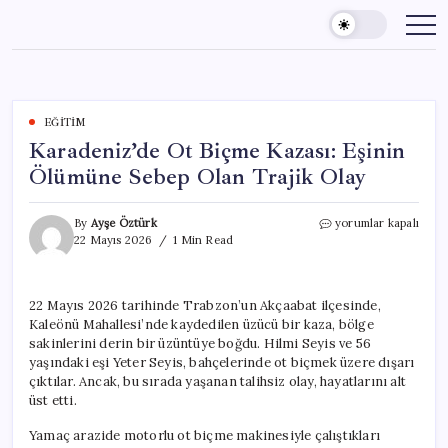
Skip
to
content
EĞITIM
Karadeniz’de Ot Biçme Kazası: Eşinin
Ölümüne Sebep Olan Trajik Olay
Karadeniz’de
By
Ayşe Öztürk
yorumlar kapalı
Ot
22 Mayıs 2026
1 Min Read
Biçme
Kazası:
Eşinin
22 Mayıs 2026 tarihinde Trabzon’un Akçaabat ilçesinde,
Ölümüne
Kaleönü Mahallesi’nde kaydedilen üzücü bir kaza, bölge
Sebep
Olan
sakinlerini derin bir üzüntüye boğdu. Hilmi Seyis ve 56
Trajik
yaşındaki eşi Yeter Seyis, bahçelerinde ot biçmek üzere dışarı
Olay
çıktılar. Ancak, bu sırada yaşanan talihsiz olay, hayatlarını alt
için
üst etti.
Yamaç arazide motorlu ot biçme makinesiyle çalıştıkları