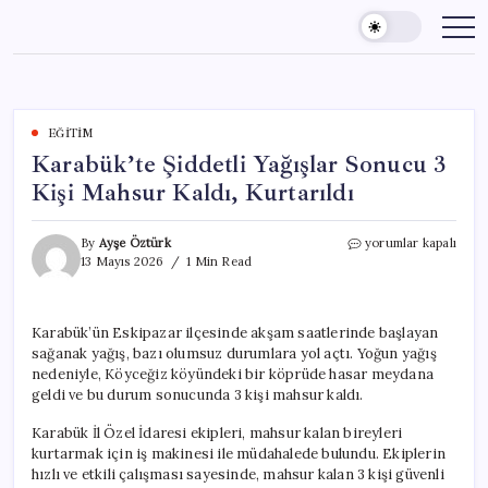
Skip
to
content
EĞITIM
Karabük’te Şiddetli Yağışlar Sonucu 3
Kişi Mahsur Kaldı, Kurtarıldı
Karabük’te
By
Ayşe Öztürk
yorumlar kapalı
Şiddetli
13 Mayıs 2026
1 Min Read
Yağışlar
Sonucu
3
Karabük’ün Eskipazar ilçesinde akşam saatlerinde başlayan
Kişi
sağanak yağış, bazı olumsuz durumlara yol açtı. Yoğun yağış
Mahsur
Kaldı,
nedeniyle, Köyceğiz köyündeki bir köprüde hasar meydana
Kurtarıldı
geldi ve bu durum sonucunda 3 kişi mahsur kaldı.
için
Karabük İl Özel İdaresi ekipleri, mahsur kalan bireyleri
kurtarmak için iş makinesi ile müdahalede bulundu. Ekiplerin
hızlı ve etkili çalışması sayesinde, mahsur kalan 3 kişi güvenli