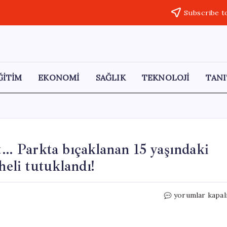
Subscribe t
ĞİTİM
EKONOMİ
SAĞLIK
TEKNOLOJİ
TANI
et… Parkta bıçaklanan 15 yaşındaki
heli tutuklandı!
İstanbul’da
yorumlar kapal
dehşet
verici
cinayet…