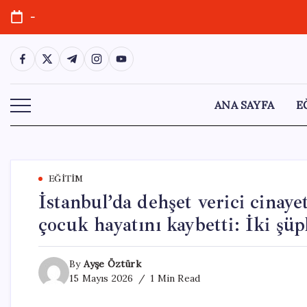
Skip
-
to
content
https://www.facebook.com/
https://twitter.com/
https://t.me/
https://www.instagram.com/
https://youtube.com/
ANA SAYFA
E
EĞITIM
İstanbul’da dehşet verici cinay
çocuk hayatını kaybetti: İki şüp
By
Ayşe Öztürk
15 Mayıs 2026
1 Min Read