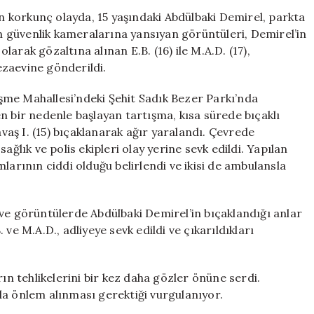
Parkta
 korkunç olayda, 15 yaşındaki Abdülbaki Demirel, parkta
bıçaklanan
ın güvenlik kameralarına yansıyan görüntüleri, Demirel’in
15
olarak gözaltına alınan E.B. (16) ile M.A.D. (17),
yaşındaki
zaevine gönderildi.
çocuk
hayatını
me Mahallesi’ndeki Şehit Sadık Bezer Parkı’nda
kaybetti:
n bir nedenle başlayan tartışma, kısa sürede bıçaklı
İki
aş I. (15) bıçaklanarak ağır yaralandı. Çevrede
şüpheli
tutuklandı!
ağlık ve polis ekipleri olay yerine sevk edildi. Yapılan
için
larının ciddi olduğu belirlendi ve ikisi de ambulansla
ve görüntülerde Abdülbaki Demirel’in bıçaklandığı anlar
ve M.A.D., adliyeye sevk edildi ve çıkarıldıkları
rın tehlikelerini bir kez daha gözler önüne serdi.
la önlem alınması gerektiği vurgulanıyor.