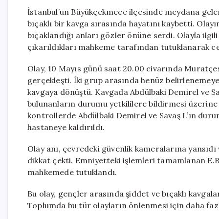
İstanbul’un Büyükçekmece ilçesinde meydana gelen
bıçaklı bir kavga sırasında hayatını kaybetti. Olay
bıçaklandığı anları gözler önüne serdi. Olayla ilgili 
çıkarıldıkları mahkeme tarafından tutuklanarak ce
Olay, 10 Mayıs günü saat 20.00 civarında Muratçeş
gerçekleşti. İki grup arasında henüz belirlenemeye
kavgaya dönüştü. Kavgada Abdülbaki Demirel ve Sav
bulunanların durumu yetkililere bildirmesi üzerine s
kontrollerde Abdülbaki Demirel ve Savaş I.’ın durum
hastaneye kaldırıldı.
Olay anı, çevredeki güvenlik kameralarına yansıdı 
dikkat çekti. Emniyetteki işlemleri tamamlanan E.B. 
mahkemede tutuklandı.
Bu olay, gençler arasında şiddet ve bıçaklı kavgala
Toplumda bu tür olayların önlenmesi için daha faz