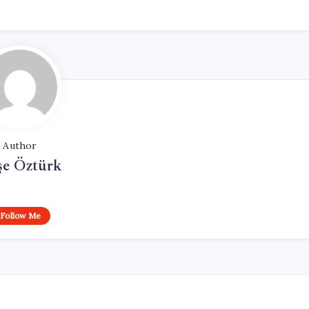
Author
şe Öztürk
Follow Me