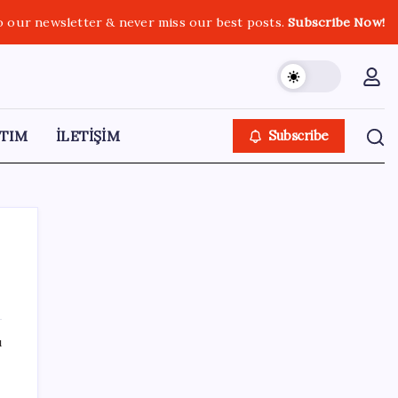
o our newsletter & never miss our best posts.
Subscribe Now!
TIM
İLETİŞİM
Subscribe
SON YAZILAR
ı
HPV’ye karşı geliştirilen sakız virüsü yüzde
93 azalttı