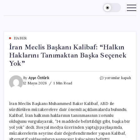
Skip
to
content
HABER
İran Meclis Başkanı Kalibaf: “Halkın
Haklarını Tanımaktan Başka Seçenek
Yok”
İran
By
Ayşe Öztürk
yorumlar kapalı
Meclis
12 Mayıs 2026
1 Min Read
Başkanı
Kalibaf:
“Halkın
İran Meclis Başkanı Muhammed Bakır Kalibaf, ABD ile
Haklarını
sürdürülen müzakerelere dair önemli açıklamalarda bulundu.
Tanımaktan
Başka
Kalibaf, İran halkının haklarının tanınmasının zorunlu
Seçenek
olduğunu vurgulayarak, “14 maddede belirtildiği gibi, başka bir
Yok”
yol yok” dedi. Sosyal medya üzerinden yaptığı paylaşımda,
için
müzakerelerin seyrine dair değerlendirmeler yapan Kalibaf,
alternatif yaklaşımların sonuçsuz kalacağını belirtti.