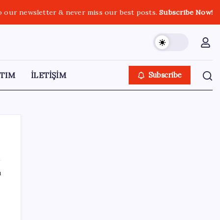
o our newsletter & never miss our best posts.
Subscribe Now!
TIM
İLETİŞİM
Subscribe
ı
SON YAZILAR
HPV’ye karşı geliştirilen sakız virüsü yüzde
93 azalttı