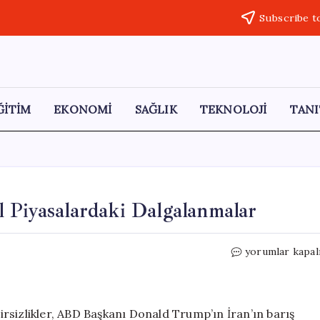
Subscribe t
ĞİTİM
EKONOMİ
SAĞLIK
TEKNOLOJİ
TANI
 Piyasalardaki Dalgalanmalar
Hürmüz
yorumlar kapal
Boğazı
Krizi
ve
Küresel
rsizlikler, ABD Başkanı Donald Trump’ın İran’ın barış