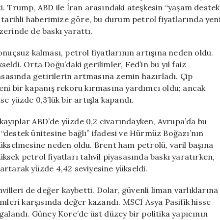
Piyasalardaki
ti. Trump, ABD ile İran arasındaki ateşkesin “yaşam destek
Dalgalanmalar
 tarihli haberimize göre, bu durum petrol fiyatlarında yen
için
üzerinde de baskı yarattı.
onuçsuz kalması, petrol fiyatlarının artışına neden oldu.
ldi. Orta Doğu’daki gerilimler, Fed’in bu yıl faiz
yasasında getirilerin artmasına zemin hazırladı. Çip
eni bir kapanış rekoru kırmasına yardımcı oldu; ancak
e yüzde 0,3’lük bir artışla kapandı.
i kayıplar ABD’de yüzde 0,2 civarındayken, Avrupa’da bu
n “destek ünitesine bağlı” ifadesi ve Hürmüz Boğazı’nın
yükselmesine neden oldu. Brent ham petrolü, varil başına
Yüksek petrol fiyatları tahvil piyasasında baskı yaratırken,
n artarak yüzde 4,42 seviyesine yükseldi.
illeri de değer kaybetti. Dolar, güvenli liman varlıklarına
imleri karşısında değer kazandı. MSCI Asya Pasifik hisse
galandı. Güney Kore’de üst düzey bir politika yapıcının