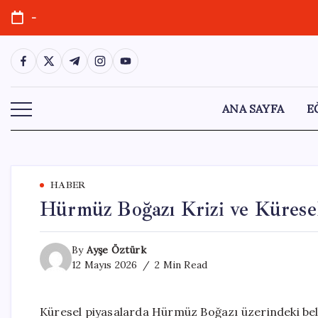
Skip
-
to
content
https://www.facebook.com/
https://twitter.com/
https://t.me/
https://www.instagram.com/
https://youtube.com/
ANA SAYFA
E
HABER
Hürmüz Boğazı Krizi ve Küresel
By
Ayşe Öztürk
12 Mayıs 2026
2 Min Read
Küresel piyasalarda Hürmüz Boğazı üzerindeki beli