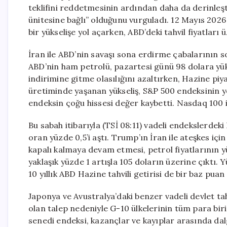
teklifini reddetmesinin ardından daha da derinleş
ünitesine bağlı” olduğunu vurguladı. 12 Mayıs 2026
bir yükselişe yol açarken, ABD’deki tahvil fiyatları 
İran ile ABD’nin savaşı sona erdirme çabalarının s
ABD’nin ham petrolü, pazartesi günü 98 dolara yükse
indirimine gitme olasılığını azaltırken, Hazine pi
üretiminde yaşanan yükseliş, S&P 500 endeksinin y
endeksin çoğu hissesi değer kaybetti. Nasdaq 100 is
Bu sabah itibarıyla (TSİ 08:11) vadeli endekslerdek
oran yüzde 0,5’i aştı. Trump’ın İran ile ateşkes içi
kapalı kalmaya devam etmesi, petrol fiyatlarının 
yaklaşık yüzde 1 artışla 105 doların üzerine çıktı. 
10 yıllık ABD Hazine tahvili getirisi de bir baz pua
Japonya ve Avustralya’daki benzer vadeli devlet tahv
olan talep nedeniyle G-10 ülkelerinin tüm para bir
senedi endeksi, kazançlar ve kayıplar arasında dal