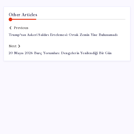
Other Articles
Previous
Trump’tan Askeri Saldırı Ertelemesi: Ortak Zemin Yine Bulunamadı
Next
20 Mayıs 2026 Burç Yorumları: Dengelerin Yenilendiği Bir Gün
SON YAZILAR
‘Uzay’a ayrılan AR-GE bütçesi 10 yılda 107 kat arttı