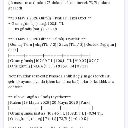
çıkmasının ardından 75 doların altına inerek 73,71 dolara
geriledi.
**20 Mayıs 2026 Gümüş Fiyatları Hızlı Özet:**
– Gram gümüş (satış): 108,11 TL
– Ons gümüş (satış): 73,71 $
**20 Mayıs 2026 Güncel Gümüş Fiyatları:**
| Gümüş Türü | Alış (TL / $) | Satış (TL / $) | Günlük Değişim |
Saat |
|————–|—————-|—————–|—————-|——–|
| Gram gümüş | 107,99 TL | 108,11 TL | %0,07 | 07:07 |
| Ons gümüş | 73,64 $ | 73,71 $ | %0,04 | 07:23 |
Not: Fiyatlar serbest piyasada anlık değişim gösterebilir;
şehir, kuyumcu ya da işlem kanalına bağlı olarak farklılık arz
edebilir.
**Dün ve Bugün Gümüş Fiyatları:**
| Kalem | 19 Mayıs 2026 | 20 Mayıs 2026 | Fark |
|——————————|—————-|—————-|————|
| Gram gümüş (satış) | 108,45 TL | 108,11 TL | -0,34 TL |
| Ons gümüş (satış) | 74,11 $ | 73,71 $ | -0,40 $ |