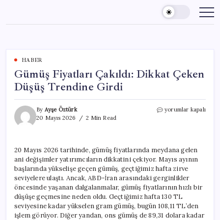
Skip
to
content
HABER
Gümüş Fiyatları Çakıldı: Dikkat Çeken
Düşüş Trendine Girdi
Gümüş
By
Ayşe Öztürk
yorumlar kapalı
Fiyatları
20 Mayıs 2026
2 Min Read
Çakıldı:
Dikkat
Çeken
20 Mayıs 2026 tarihinde, gümüş fiyatlarında meydana gelen
Düşüş
ani değişimler yatırımcıların dikkatini çekiyor. Mayıs ayının
Trendine
Girdi
başlarında yükselişe geçen gümüş, geçtiğimiz hafta zirve
için
seviyelere ulaştı. Ancak, ABD-İran arasındaki gerginlikler
öncesinde yaşanan dalgalanmalar, gümüş fiyatlarının hızlı bir
düşüşe geçmesine neden oldu. Geçtiğimiz hafta 130 TL
seviyesine kadar yükselen gram gümüş, bugün 108,11 TL’den
işlem görüyor. Diğer yandan, ons gümüş de 89,31 dolara kadar