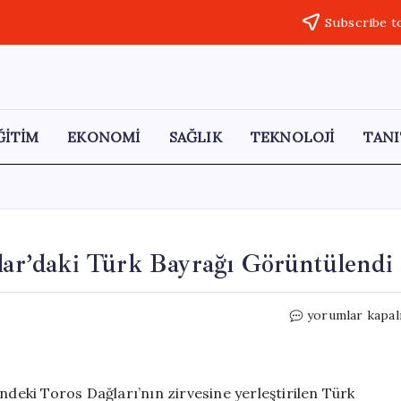
Subscribe t
ĞİTİM
EKONOMİ
SAĞLIK
TEKNOLOJİ
TANI
r’daki Türk Bayrağı Görüntülendi
GÖKTÜRK-
yorumlar kapal
1
Uydusu
ile
Toroslar’daki
ndeki Toros Dağları’nın zirvesine yerleştirilen Türk