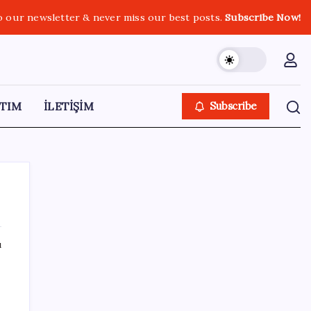
o our newsletter & never miss our best posts.
Subscribe Now!
TIM
İLETİŞİM
Subscribe
ı
SON YAZILAR
HPV’ye karşı geliştirilen sakız virüsü yüzde
93 azalttı