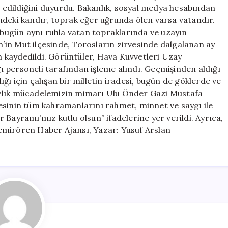
Türk
edildiğini duyurdu. Bakanlık, sosyal medya hesabından
Bayrağı
ndeki kandır, toprak eğer uğrunda ölen varsa vatandır.
Görüntülendi
, bugün aynı ruhla vatan topraklarında ve uzayın
için
in Mut ilçesinde, Torosların zirvesinde dalgalanan ay
 kaydedildi. Görüntüler, Hava Kuvvetleri Uzay
 personeli tarafından işleme alındı. Geçmişinden aldığı
ı için çalışan bir milletin iradesi, bugün de göklerde ve
ızlık mücadelemizin mimarı Ulu Önder Gazi Mustafa
esinin tüm kahramanlarını rahmet, minnet ve saygı ile
 Bayramı’mız kutlu olsun” ifadelerine yer verildi. Ayrıca,
emirören Haber Ajansı, Yazar: Yusuf Arslan