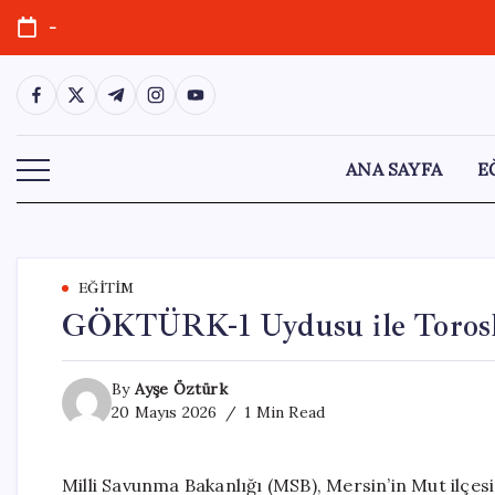
Skip
-
to
content
https://www.facebook.com/
https://twitter.com/
https://t.me/
https://www.instagram.com/
https://youtube.com/
ANA SAYFA
E
EĞITIM
GÖKTÜRK-1 Uydusu ile Torosla
By
Ayşe Öztürk
20 Mayıs 2026
1 Min Read
Milli Savunma Bakanlığı (MSB), Mersin’in Mut ilçesi