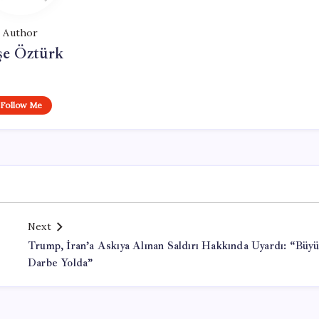
Author
şe Öztürk
Follow Me
Next
Trump, İran’a Askıya Alınan Saldırı Hakkında Uyardı: “Büy
Darbe Yolda”