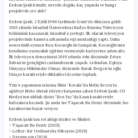
Erdem Şanlı kimdir, nerede doğdu, kaç yaşında ve hangi
projelerde yer aldı?
Erdem Şanlı, 2 Eylül 1996 tarihinde İzmir’de dünyaya geldi.
2015 yılında İstanbul Üniversitesi Radyo Sinema Televizyon
bölümünü kazanarak İstanbul’a yerleşti. İlk olarak televizyon
projelerinde kamera arkasında reji asistanlığı yaptı. Daha
sonra ünlü oyuncu Rıza Kocaoğlu ile tanışarak, Kocaoğlu’nun
kendisine oyunculuk eğitimi vermesiyle kariyerine adım attı.
İlk televizyon deneyimini 2019 yılında Avlu dizisinde Ertan
Saban’ın gençliğini canlandırarak yaşadı. Ardından, Eşkiya
Dünyaya Hükümdar Olmaz dizisinde Burak Sergen’in oğlu
Dinçer karakteriyle dikkatleri üzerine topladı.
Tim’s yapımının sinema filmi “Kovala”da Melis Sezen’in
ağabeyi Meto olarak izleyici karşısına çıkan Erdem Şanlı, O3
Medya’nın iddialı dizisi “Son Yaz”da Kaan karakteriyle
hafızalara kazındı. Şu anda ise Taşacak Bu Deniz dizisinde İso
karakterine hayat veriyor.
Erdem Şanlı’nın rol aldığı diziler ve filmler:
– Taşacak Bu Deniz (2025)
– Lefter: Bir Ordinaryüs Hikayesi (2025)
– Dreamcoin (2024)