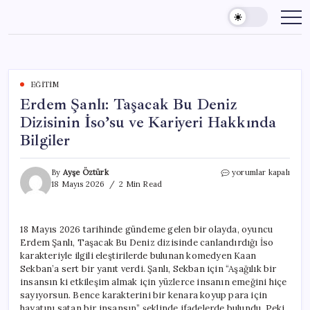
Skip
to
content
EĞITIM
Erdem Şanlı: Taşacak Bu Deniz
Dizisinin İso’su ve Kariyeri Hakkında
Bilgiler
Erdem
By
Ayşe Öztürk
yorumlar kapalı
Şanlı:
18 Mayıs 2026
2 Min Read
Taşacak
Bu
Deniz
18 Mayıs 2026 tarihinde gündeme gelen bir olayda, oyuncu
Dizisinin
Erdem Şanlı, Taşacak Bu Deniz dizisinde canlandırdığı İso
İso’su
ve
karakteriyle ilgili eleştirilerde bulunan komedyen Kaan
Kariyeri
Sekban’a sert bir yanıt verdi. Şanlı, Sekban için “Aşağılık bir
Hakkında
insansın ki etkileşim almak için yüzlerce insanın emeğini hiçe
Bilgiler
sayıyorsun. Bence karakterini bir kenara koyup para için
için
hayatını satan bir insansın” şeklinde ifadelerde bulundu. Peki,