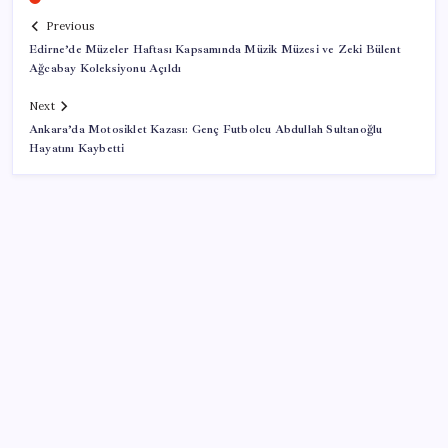
Previous
Edirne’de Müzeler Haftası Kapsamında Müzik Müzesi ve Zeki Bülent
Ağcabay Koleksiyonu Açıldı
Next
Ankara’da Motosiklet Kazası: Genç Futbolcu Abdullah Sultanoğlu
Hayatını Kaybetti
SON YAZILAR
HPV’ye karşı geliştirilen sakız virüsü yüzde 93 azalttı
Xbox Game Pass’e ağustos ayında eklenecek oyunlar