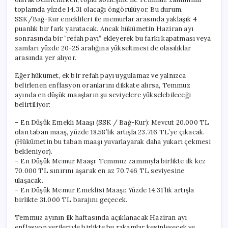
toplamda yüzde 14.31 olacağı öngörülüyor. Bu durum,
SSK/Bağ-Kur emeklileri ile memurlar arasında yaklaşık 4
puanlık bir fark yaratacak. Ancak hükümetin Haziran ayı
sonrasında bir “refah payı” ekleyerek bu farkı kapatması veya
zamları yüzde 20-25 aralığına yükseltmesi de olasılıklar
arasında yer alıyor.
Eğer hükümet, ek bir refah payı uygulamaz ve yalnızca
belirlenen enflasyon oranlarını dikkate alırsa, Temmuz
ayında en düşük maaşların şu seviyelere yükselebileceği
belirtiliyor:
– En Düşük Emekli Maaşı (SSK / Bağ-Kur): Mevcut 20.000 TL
olan taban maaş, yüzde 18.58’lik artışla 23.716 TL’ye çıkacak.
(Hükümetin bu taban maaşı yuvarlayarak daha yukarı çekmesi
bekleniyor).
– En Düşük Memur Maaşı: Temmuz zammıyla birlikte ilk kez
70.000 TL sınırını aşarak en az 70.746 TL seviyesine
ulaşacak.
– En Düşük Memur Emeklisi Maaşı: Yüzde 14.31’lik artışla
birlikte 31.000 TL barajını geçecek.
Temmuz ayının ilk haftasında açıklanacak Haziran ayı
enflasyon verileriyle birlikte bu rakamlar kesinleşecek ve