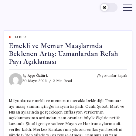
Skip
to
content
HABER
Emekli ve Memur Maaşlarında
Beklenen Artış: Uzmanlardan Refah
Payı Açıklaması
Emekli
By
Ayşe Öztürk
yorumlar kapalı
ve
20 Mayıs 2026
2 Min Read
Memur
Maaşlarında
Beklenen
Milyonlarca emekli ve memurun merakla beklediği Temmuz
Artış:
ayı maaş zammı için geri sayım başladı. Ocak, Şubat, Mart ve
Uzmanlardan
Refah
Nisan aylarında gerçekleşen enflasyon verilerinin
Payı
açıklanmasının ardından, zam oranları büyük ölçüde netlik
Açıklaması
kazandı. Şimdi geriye sadece Mayıs ve Haziran aylarına ait
için
veriler kaldı. Merkez Bankası’nın yılsonu enflasyon hedefini
yüzde 18’den yüzde 26’ya revize etmesi, Temmuz ayı zam