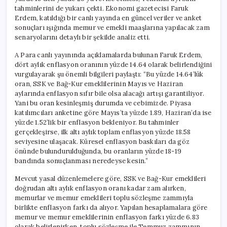
tahminlerini de yukarı çekti. Ekonomi gazetecisi Faruk
Erdem, katıldığı bir canlı yayında en güncel veriler ve anket
sonuçları ışığında memur ve emekli maaşlarına yapılacak zam
senaryolarını detaylı bir şekilde analiz etti.
A Para canlı yayınında açıklamalarda bulunan Faruk Erdem,
dört aylık enflasyon oranının yüzde 14.64 olarak belirlendiğini
vurgulayarak şu önemli bilgileri paylaştı: “Bu yüzde 14.64’lük
oran, SSK ve Bağ-Kur emeklilerinin Mayıs ve Haziran
aylarında enflasyon sıfır bile olsa alacağı artışı garantiliyor.
Yani bu oran kesinleşmiş durumda ve cebimizde. Piyasa
katılımcıları anketine göre Mayıs’ta yüzde 1.89, Haziran’da ise
yüzde 1.52’lik bir enflasyon bekleniyor. Bu tahminler
gerçekleşirse, ilk altı aylık toplam enflasyon yüzde 18.58
seviyesine ulaşacak. Küresel enflasyon baskıları da göz
önünde bulundurulduğunda, bu oranların yüzde 18-19
bandında sonuçlanması neredeyse kesin.”
Mevcut yasal düzenlemelere göre, SSK ve Bağ-Kur emeklileri
doğrudan altı aylık enflasyon oranı kadar zam alırken,
memurlar ve memur emeklileri toplu sözleşme zammıyla
birlikte enflasyon farkı da alıyor. Yapılan hesaplamalara göre
memur ve memur emeklilerinin enflasyon farkı yüzde 6.83
olarak belirlenirken, toplu sözleşme ile Temmuz zammının