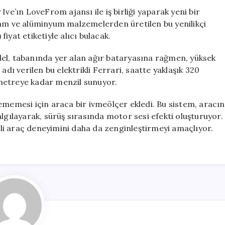
ile
ve’ın LoveFrom ajansı ile iş birliği yaparak yeni bir
Yeni
Cam ve alüminyum malzemelerden üretilen bu yenilikçi
Bir
fiyat etiketiyle alıcı bulacak.
Dönem
için
el, tabanında yer alan ağır bataryasına rağmen, yüksek
adı verilen bu elektrikli Ferrari, saatte yaklaşık 320
lometreye kadar menzil sunuyor.
ememesi için araca bir ivmeölçer ekledi. Bu sistem, aracın
lgılayarak, sürüş sırasında motor sesi efekti oluşturuyor.
ikli araç deneyimini daha da zenginleştirmeyi amaçlıyor.