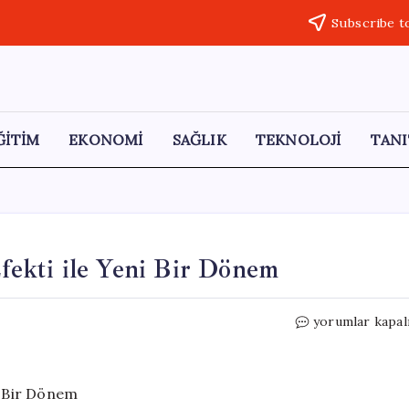
Subscribe t
ĞİTİM
EKONOMİ
SAĞLIK
TEKNOLOJİ
TANI
Efekti ile Yeni Bir Dönem
Elektrikli
yorumlar kapal
Ferrari:
Motor
Sesi
Efekti