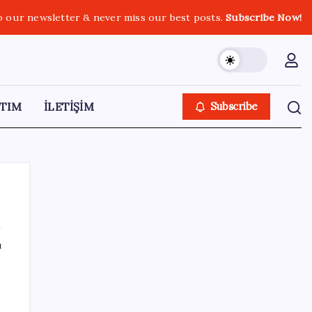
o our newsletter & never miss our best posts.
Subscribe Now!
TIM
İLETİŞİM
Subscribe
ı
SON YAZILAR
HPV’ye karşı geliştirilen sakız virüsü yüzde
93 azalttı