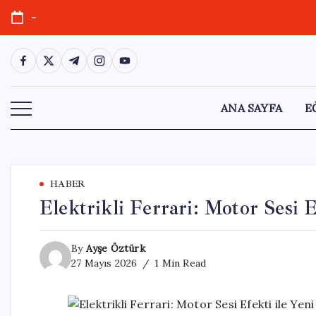
Skip
-
to
content
https://www.facebook.com/
https://twitter.com/
https://t.me/
https://www.instagram.com/
https://youtube.com/
ANA SAYFA
E
HABER
Elektrikli Ferrari: Motor Sesi 
By
Ayşe Öztürk
27 Mayıs 2026
1 Min Read