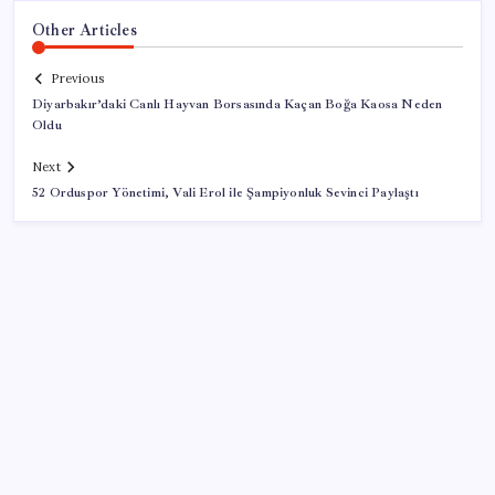
Other Articles
Previous
Diyarbakır’daki Canlı Hayvan Borsasında Kaçan Boğa Kaosa Neden
Oldu
Next
52 Orduspor Yönetimi, Vali Erol ile Şampiyonluk Sevinci Paylaştı
SON YAZILAR
HPV’ye karşı geliştirilen sakız virüsü yüzde 93 azalttı