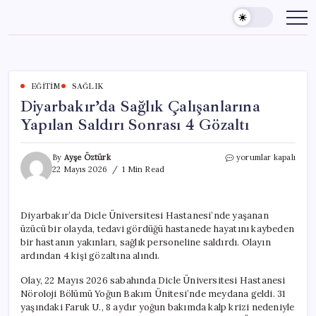
Skip
to
content
EĞITIM
SAĞLIK
Diyarbakır’da Sağlık Çalışanlarına
Yapılan Saldırı Sonrası 4 Gözaltı
Diyarbakır’da
By
Ayşe Öztürk
yorumlar kapalı
Sağlık
22 Mayıs 2026
1 Min Read
Çalışanlarına
Yapılan
Saldırı
Diyarbakır’da Dicle Üniversitesi Hastanesi’nde yaşanan
Sonrası
üzücü bir olayda, tedavi gördüğü hastanede hayatını kaybeden
4
Gözaltı
bir hastanın yakınları, sağlık personeline saldırdı. Olayın
için
ardından 4 kişi gözaltına alındı.
Olay, 22 Mayıs 2026 sabahında Dicle Üniversitesi Hastanesi
Nöroloji Bölümü Yoğun Bakım Ünitesi’nde meydana geldi. 31
yaşındaki Faruk U., 8 aydır yoğun bakımda kalp krizi nedeniyle