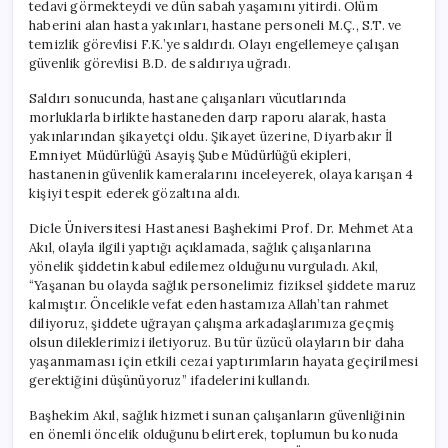
tedavi görmekteydi ve dün sabah yaşamını yitirdi. Ölüm
haberini alan hasta yakınları, hastane personeli M.Ç., S.T. ve
temizlik görevlisi F.K.’ye saldırdı. Olayı engellemeye çalışan
güvenlik görevlisi B.D. de saldırıya uğradı.
Saldırı sonucunda, hastane çalışanları vücutlarında
morluklarla birlikte hastaneden darp raporu alarak, hasta
yakınlarından şikayetçi oldu. Şikayet üzerine, Diyarbakır İl
Emniyet Müdürlüğü Asayiş Şube Müdürlüğü ekipleri,
hastanenin güvenlik kameralarını inceleyerek, olaya karışan 4
kişiyi tespit ederek gözaltına aldı.
Dicle Üniversitesi Hastanesi Başhekimi Prof. Dr. Mehmet Ata
Akıl, olayla ilgili yaptığı açıklamada, sağlık çalışanlarına
yönelik şiddetin kabul edilemez olduğunu vurguladı. Akıl,
“Yaşanan bu olayda sağlık personelimiz fiziksel şiddete maruz
kalmıştır. Öncelikle vefat eden hastamıza Allah’tan rahmet
diliyoruz, şiddete uğrayan çalışma arkadaşlarımıza geçmiş
olsun dileklerimizi iletiyoruz. Bu tür üzücü olayların bir daha
yaşanmaması için etkili cezai yaptırımların hayata geçirilmesi
gerektiğini düşünüyoruz” ifadelerini kullandı.
Başhekim Akıl, sağlık hizmeti sunan çalışanların güvenliğinin
en önemli öncelik olduğunu belirterek, toplumun bu konuda