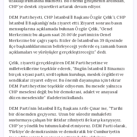
uzaklaştırılmasına hükmetti. Bu önemli gelişmenin ardından,
Düzenlenecek
CHP’ye destek ziyaretleri artarak devam ediyor.
için
DEM Parti heyeti, CHP İstanbul İl Başkanı Özgür Çelik’i, CHP
İstanbul İl Başkanlığı’nda ziyaret etti. Ziyaret sonrası basın
mensuplarına açıklamada bulunan Özgür Çelik, “Genel
Merkezimiz bu akşam saat 20.00’de partimizin Genel
Merkezine bir çağrı yaptı. Bizler de İstanbul’un 39 ilçesinde
ilçe başkanlıklarımızın belirleyeceği yerlerde eş zamanlı basın
açıklamaları ve yürüyüşler gerçekleştireceğiz” dedi.
Çelik, ziyareti gerçekleştiren DEM Parti heyetine ve
milletvekillerine teşekkür ederek, “Bugün İstanbul İl Binamızı
birçok siyasi parti, sivil toplum kuruluşu, meslek örgütleri ve
sendikalar ziyaret ediyor. Bu önemli dayanışma için tekrar
DEM Parti heyetine teşekkür ediyorum. Bu mesele yalnızca
CHP meselesi değil; bu bir demokrasi, adalet ve anayasal
düzen meselesidir” ifadelerini kullandı.
DEM Parti’nin İstanbul İl Eş Başkanı Arife Çınar ise, “Tarihi
bir dönemden geçiyoruz. Uzun bir süredir muhalefeti
susturmaya çalışan bir iktidar zihniyeti ile karşı karşıyayız.
CHP’ye yönelik bu tutumu kabul etmiyoruz. DEM Parti olarak,
Türkiye’de demokrasinin ve demokratik bir Cumhuriyetin