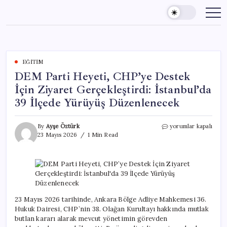
Skip
to
content
EĞITIM
DEM Parti Heyeti, CHP’ye Destek
İçin Ziyaret Gerçekleştirdi: İstanbul’da
39 İlçede Yürüyüş Düzenlenecek
DEM
By
Ayşe Öztürk
yorumlar kapalı
Parti
23 Mayıs 2026
1 Min Read
Heyeti,
CHP’ye
Destek
İçin
Ziyaret
Gerçekleştirdi:
İstanbul’da
23 Mayıs 2026 tarihinde, Ankara Bölge Adliye Mahkemesi 36.
39
Hukuk Dairesi, CHP’nin 38. Olağan Kurultayı hakkında mutlak
İlçede
butlan kararı alarak mevcut yönetimin görevden
Yürüyüş