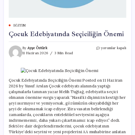
EĞITIM
Çocuk Edebiyatında Seçiciliğin Önemi
Çocuk
By
Ayşe Öztürk
yorumlar kapalı
Edebiyatında
11 Haziran 2026
3 Min Read
Seçiciliğin
Önemi
için
Çocuk Edebiyatında Seçiciliğin Önemi Posted on 11 Haziran
2026 by Yusuf Arslan Çocuk edebiyatı alanında yaptığı
çalışmalarla tanınan yazar Melih Tuğtağ, edebiyatta seçici
olmanın önemine vurgu yaparak “Nasıl ki dişimizin kestiği her
şeyi ısırmıyor ve yemiyorsak, gözümüzün okuyabildiği her
şeyi de okumamak icap ediyor. Zira vasatın belirlendiği
zamanlarda, çocukların entelektüel seviyesini aşağıya
indirmememiz, daha yukarı çıkartmamız icap ediyor.” dedi.
Sektöre dair değerlendirmelerini, çocuk edebiyatının
Türkiye’deki seyrini ve yeni projelerini AA muhabirine anlatan