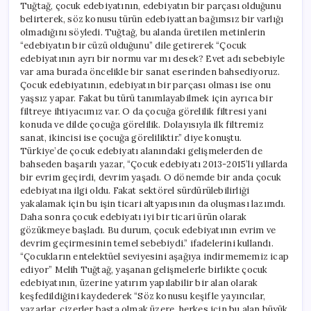
Tuğtağ, çocuk edebiyatının, edebiyatın bir parçası olduğunu
belirterek, söz konusu türün edebiyattan bağımsız bir varlığı
olmadığını söyledi. Tuğtağ, bu alanda üretilen metinlerin
“edebiyatın bir cüzü olduğunu” dile getirerek “Çocuk
edebiyatının ayrı bir normu var mı desek? Evet adı sebebiyle
var ama burada öncelikle bir sanat eserinden bahsediyoruz.
Çocuk edebiyatının, edebiyatın bir parçası olması ise onu
yaşsız yapar. Fakat bu türü tanımlayabilmek için ayrıca bir
filtreye ihtiyacımız var. O da çocuğa görelilik filtresi yani
konuda ve dilde çocuğa görelilik. Dolayısıyla ilk filtremiz
sanat, ikincisi ise çocuğa göreliliktir.” diye konuştu.
Türkiye’de çocuk edebiyatı alanındaki gelişmelerden de
bahseden başarılı yazar, “Çocuk edebiyatı 2013-2015’li yıllarda
bir evrim geçirdi, devrim yaşadı. O dönemde bir anda çocuk
edebiyatına ilgi oldu. Fakat sektörel sürdürülebilirliği
yakalamak için bu işin ticari altyapısının da oluşması lazımdı.
Daha sonra çocuk edebiyatı iyi bir ticari ürün olarak
gözükmeye başladı. Bu durum, çocuk edebiyatının evrim ve
devrim geçirmesinin temel sebebiydi.” ifadelerini kullandı.
“Çocukların entelektüel seviyesini aşağıya indirmememiz icap
ediyor” Melih Tuğtağ, yaşanan gelişmelerle birlikte çocuk
edebiyatının, üzerine yatırım yapılabilir bir alan olarak
keşfedildiğini kaydederek “Söz konusu keşifle yayıncılar,
yazarlar, çizerler başta olmak üzere, herkes için bu alan büyük