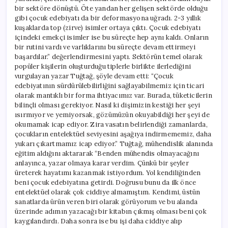
bir sektöre dönüştü. Öte yandan her gelişen sektörde olduğu
gibi çocuk edebiyatı da bir deformasyona uğradı. 2-3 yıllık
kuşaklarda top (zirve) isimler ortaya çıktı. Çocuk edebiyatı
içindeki emekçi isimler ise bu süreçte hep aynı kaldı. Onların
bir rutini vardı ve varlıklarını bu süreçte devam ettirmeyi
başardılar.” değerlendirmesini yaptı. Sektörün temel olarak
popüler kişilerin oluşturduğu tiplerle birlikte ilerlediğini
vurgulayan yazar Tuğtağ, şöyle devam etti: “Çocuk
edebiyatının sürdürülebilirliğini sağlayabilmemiz için ticari
olarak mantıklı bir forma ihtiyacımız var. Burada, tüketicilerin
bilinçli olması gerekiyor. Nasıl ki dişimizin kestiği her şeyi
ısırmıyor ve yemiyorsak, gözümüzün okuyabildiği her şeyi de
okumamak icap ediyor. Zira vasatın belirlendiği zamanlarda,
çocukların entelektüel seviyesini aşağıya indirmememiz, daha
yukarı çıkartmamız icap ediyor.” Tuğtağ, mühendislik alanında
eğitim aldığını aktararak “Benden mühendis olmayacağını
anlayınca, yazar olmaya karar verdim. Çünkü bir şeyler
üreterek hayatımı kazanmak istiyordum. Yol kendiliğinden
beni çocuk edebiyatına getirdi. Doğrusu bunu da ilk önce
entelektüel olarak çok ciddiye almamıştım. Kendimi, üstün
sanatlarda ürün veren biri olarak görüyorum ve bu alanda
üzerinde adımın yazacağı bir kitabın çıkmış olması beni çok
kaygılandırdı. Daha sonra ise bu işi daha ciddiye alıp