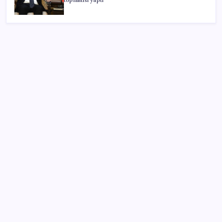
toplantısı yaptı
SON YAZILAR
‘Uzay’a ayrılan AR-GE bütçesi 10 yılda 107 kat arttı
Pezeşkiyan: Teslim olmaya zorlanırsak savaşırız,
boyun eğmeyiz
Ekran Kartı Fiyatlarına Zam Yolda: Yüzde 40’a Varan
Fiyat Artışı
ABD, İran-Umman anlaşması sonrası ablukayı
kaldıracak