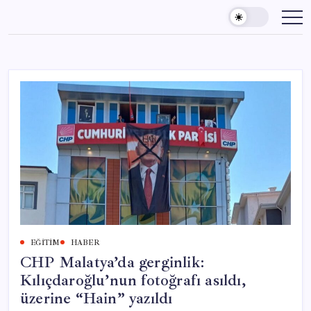
Skip
to
content
EĞITIM
HABER
CHP Malatya’da gerginlik:
Kılıçdaroğlu’nun fotoğrafı asıldı,
üzerine “Hain” yazıldı