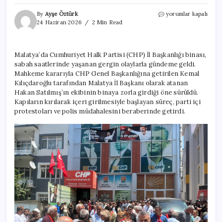
CHP
By
Ayşe Öztürk
yorumlar kapalı
Malatya’da
24 Haziran 2026
2 Min Read
gerginlik:
Kılıçdaroğlu’nun
fotoğrafı
Malatya’da Cumhuriyet Halk Partisi (CHP) İl Başkanlığı binası,
asıldı,
sabah saatlerinde yaşanan gergin olaylarla gündeme geldi.
üzerine
“Hain”
Mahkeme kararıyla CHP Genel Başkanlığına getirilen Kemal
yazıldı
Kılıçdaroğlu tarafından Malatya İl Başkanı olarak atanan
için
Hakan Satılmış’ın ekibinin binaya zorla girdiği öne sürüldü.
Kapıların kırılarak içeri girilmesiyle başlayan süreç, parti içi
protestoları ve polis müdahalesini beraberinde getirdi.