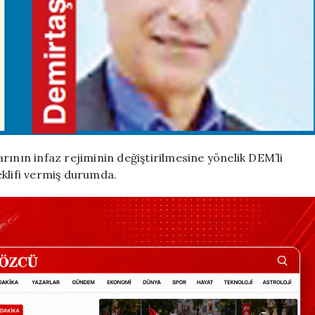
rının infaz rejiminin değiştirilmesine yönelik DEM’li
eklifi vermiş durumda.