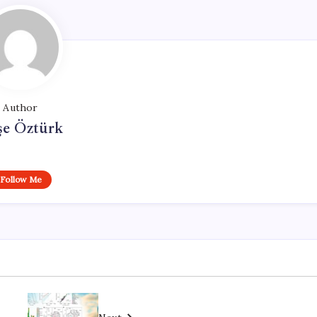
Author
şe Öztürk
Follow Me