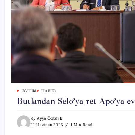
EĞITIM
HABER
Butlandan Selo’ya ret Apo’ya ev
By
Ayşe Öztürk
22 Haziran 2026
1 Min Read