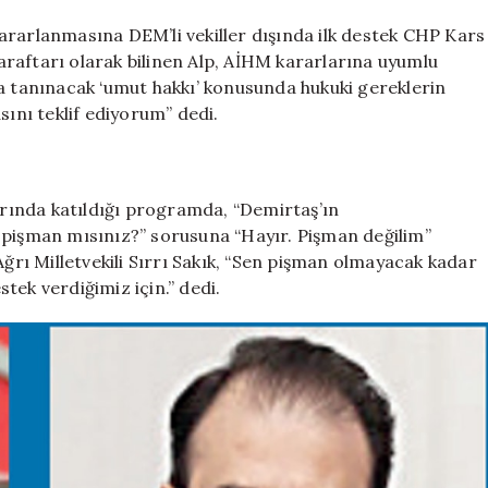
Apo’ya
evet
ararlanmasına DEM’li vekiller dışında ilk destek CHP Kars
için
 taraftarı olarak bilinen Alp, AİHM kararlarına uyumlu
ra tanınacak ‘umut hakkı’ konusunda hukuki gereklerin
sını teklif ediyorum” dedi.
rında katıldığı programda, “Demirtaş’ın
 pişman mısınız?” sorusuna “Hayır. Pişman değilim”
Ağrı Milletvekili Sırrı Sakık, “Sen pişman olmayacak kadar
tek verdiğimiz için.” dedi.