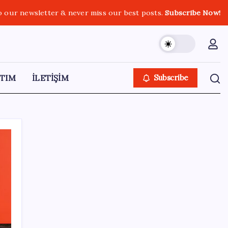
o our newsletter & never miss our best posts.
Subscribe Now!
TIM
İLETİŞİM
Subscribe
SON YAZILAR
HPV’ye karşı geliştirilen sakız virüsü yüzde
93 azalttı