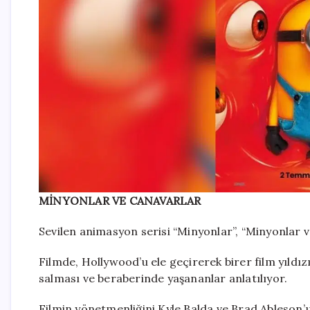
MİNYONLAR VE CANAVARLAR
Sevilen animasyon serisi “Minyonlar”, “Minyonlar v
Filmde, Hollywood’u ele geçirerek birer film yıldı
salması ve beraberinde yaşananlar anlatılıyor.
Filmin yönetmenliğini Kyle Balda ve Brad Ableson’ı