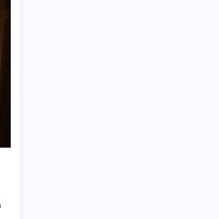
Xbox Game Pass’e ağustos ayında
eklenecek oyunlar listelendi
CarrefourSA’dan dikkat çeken ‘alkol’ kararı:
Stoklar bitince satış sona erecek iddiası…
Ömer Fethi Gürer: ‘Vatandaşın yılbaşından
bu yana bankalara olan borcu 1 trilyon 43
milyar lira’
Epic Games Store’da Bu Haftanın Ücretsiz
Oyunları Belli Oldu
Dünya yıldızının eşsiz elektrikli otomobili
466 KM sonra hurdaya satıldı
En düşük emekli aylığı düzenlemesi Resmi
Gazete’de yayımlandı
Bessent’tan Senato’ya kripto yasa tasarısı
için oylama çağrısı
ı
Adli Tıp raporu geldi: Oyuncu Burak Çelik
uyuşturucu test sonucunu paylaştı