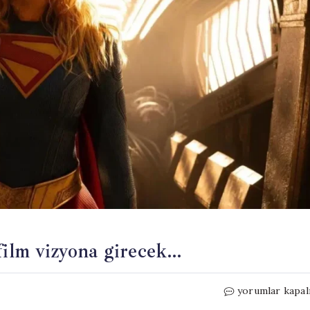
film vizyona girecek…
Bu
yorumlar kapal
hafta