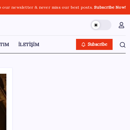
o our newsletter & never miss our best posts.
Subscribe Now!
TIM
İLETİŞİM
Subscribe
SON YAZILAR
HPV’ye karşı geliştirilen sakız virüsü yüzde
93 azalttı