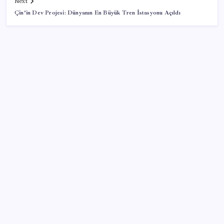
Next
Çin’in Dev Projesi: Dünyanın En Büyük Tren İstasyonu Açıldı
SON YAZILAR
HPV’ye karşı geliştirilen sakız virüsü yüzde 93 azalttı
Xbox Game Pass’e ağustos ayında eklenecek oyunlar
listelendi
CarrefourSA’dan dikkat çeken ‘alkol’ kararı: Stoklar
bitince satış sona erecek iddiası…
Ömer Fethi Gürer: ‘Vatandaşın yılbaşından bu yana