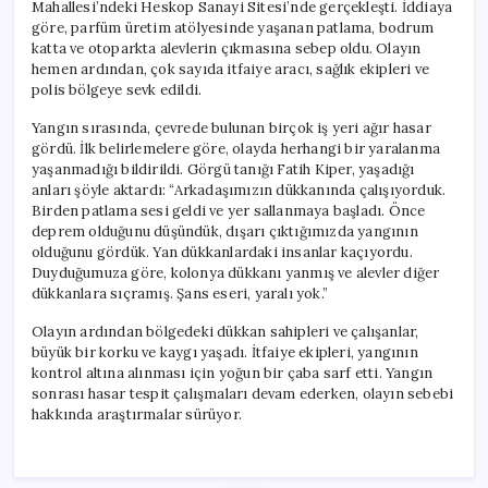
Mahallesi’ndeki Heskop Sanayi Sitesi’nde gerçekleşti. İddiaya
göre, parfüm üretim atölyesinde yaşanan patlama, bodrum
katta ve otoparkta alevlerin çıkmasına sebep oldu. Olayın
hemen ardından, çok sayıda itfaiye aracı, sağlık ekipleri ve
polis bölgeye sevk edildi.
Yangın sırasında, çevrede bulunan birçok iş yeri ağır hasar
gördü. İlk belirlemelere göre, olayda herhangi bir yaralanma
yaşanmadığı bildirildi. Görgü tanığı Fatih Kiper, yaşadığı
anları şöyle aktardı: “Arkadaşımızın dükkanında çalışıyorduk.
Birden patlama sesi geldi ve yer sallanmaya başladı. Önce
deprem olduğunu düşündük, dışarı çıktığımızda yangının
olduğunu gördük. Yan dükkanlardaki insanlar kaçıyordu.
Duyduğumuza göre, kolonya dükkanı yanmış ve alevler diğer
dükkanlara sıçramış. Şans eseri, yaralı yok.”
Olayın ardından bölgedeki dükkan sahipleri ve çalışanlar,
büyük bir korku ve kaygı yaşadı. İtfaiye ekipleri, yangının
kontrol altına alınması için yoğun bir çaba sarf etti. Yangın
sonrası hasar tespit çalışmaları devam ederken, olayın sebebi
hakkında araştırmalar sürüyor.