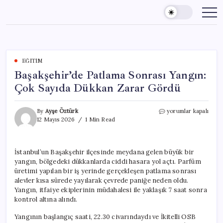
Skip
to
content
EĞITIM
Başakşehir’de Patlama Sonrası Yangın:
Çok Sayıda Dükkan Zarar Gördü
Başakşehir’de
By
Ayşe Öztürk
yorumlar kapalı
Patlama
12 Mayıs 2026
1 Min Read
Sonrası
Yangın:
Çok
İstanbul’un Başakşehir ilçesinde meydana gelen büyük bir
Sayıda
yangın, bölgedeki dükkanlarda ciddi hasara yol açtı. Parfüm
Dükkan
Zarar
üretimi yapılan bir iş yerinde gerçekleşen patlama sonrası
Gördü
alevler kısa sürede yayılarak çevrede paniğe neden oldu.
için
Yangın, itfaiye ekiplerinin müdahalesi ile yaklaşık 7 saat sonra
kontrol altına alındı.
Yangının başlangıç saati, 22.30 civarındaydı ve İkitelli OSB