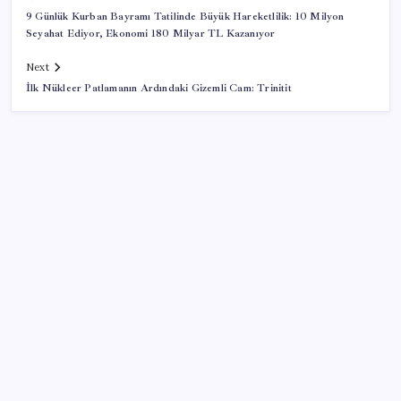
9 Günlük Kurban Bayramı Tatilinde Büyük Hareketlilik: 10 Milyon
Seyahat Ediyor, Ekonomi 180 Milyar TL Kazanıyor
Next
İlk Nükleer Patlamanın Ardındaki Gizemli Cam: Trinitit
SON YAZILAR
HPV’ye karşı geliştirilen sakız virüsü yüzde 93 azalttı
Xbox Game Pass’e ağustos ayında eklenecek oyunlar
listelendi
CarrefourSA’dan dikkat çeken ‘alkol’ kararı: Stoklar