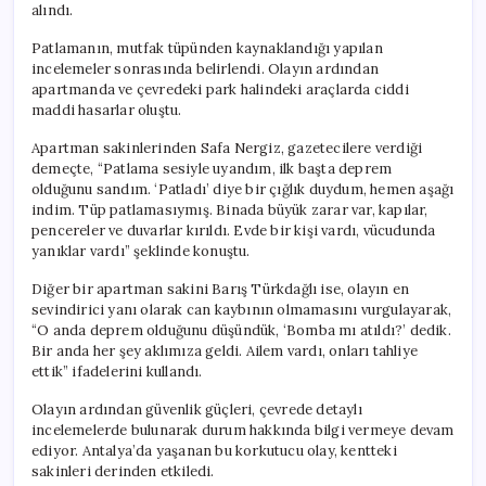
alındı.
Patlamanın, mutfak tüpünden kaynaklandığı yapılan
incelemeler sonrasında belirlendi. Olayın ardından
apartmanda ve çevredeki park halindeki araçlarda ciddi
maddi hasarlar oluştu.
Apartman sakinlerinden Safa Nergiz, gazetecilere verdiği
demeçte, “Patlama sesiyle uyandım, ilk başta deprem
olduğunu sandım. ‘Patladı’ diye bir çığlık duydum, hemen aşağı
indim. Tüp patlamasıymış. Binada büyük zarar var, kapılar,
pencereler ve duvarlar kırıldı. Evde bir kişi vardı, vücudunda
yanıklar vardı” şeklinde konuştu.
Diğer bir apartman sakini Barış Türkdağlı ise, olayın en
sevindirici yanı olarak can kaybının olmamasını vurgulayarak,
“O anda deprem olduğunu düşündük, ‘Bomba mı atıldı?’ dedik.
Bir anda her şey aklımıza geldi. Ailem vardı, onları tahliye
ettik” ifadelerini kullandı.
Olayın ardından güvenlik güçleri, çevrede detaylı
incelemelerde bulunarak durum hakkında bilgi vermeye devam
ediyor. Antalya’da yaşanan bu korkutucu olay, kentteki
sakinleri derinden etkiledi.