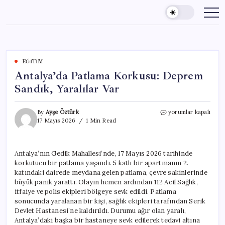
Skip
to
content
EĞITIM
Antalya’da Patlama Korkusu: Deprem
Sandık, Yaralılar Var
Antalya’da
By
Ayşe Öztürk
yorumlar kapalı
Patlama
17 Mayıs 2026
1 Min Read
Korkusu:
Deprem
Sandık,
Antalya’nın Gedik Mahallesi’nde, 17 Mayıs 2026 tarihinde
Yaralılar
korkutucu bir patlama yaşandı. 5 katlı bir apartmanın 2.
Var
için
katındaki dairede meydana gelen patlama, çevre sakinlerinde
büyük panik yarattı. Olayın hemen ardından 112 Acil Sağlık,
itfaiye ve polis ekipleri bölgeye sevk edildi. Patlama
sonucunda yaralanan bir kişi, sağlık ekipleri tarafından Serik
Devlet Hastanesi’ne kaldırıldı. Durumu ağır olan yaralı,
Antalya’daki başka bir hastaneye sevk edilerek tedavi altına