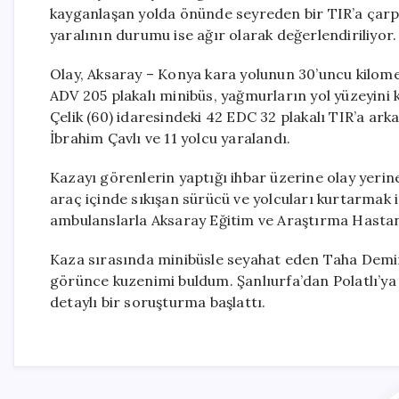
kayganlaşan yolda önünde seyreden bir TIR’a çarptı
yaralının durumu ise ağır olarak değerlendiriliyor.
Olay, Aksaray – Konya kara yolunun 30’uncu kilome
ADV 205 plakalı minibüs, yağmurların yol yüzeyin
Çelik (60) idaresindeki 42 EDC 32 plakalı TIR’a ar
İbrahim Çavlı ve 11 yolcu yaralandı.
Kazayı görenlerin yaptığı ihbar üzerine olay yerine 
araç içinde sıkışan sürücü ve yolcuları kurtarmak iç
ambulanslarla Aksaray Eğitim ve Araştırma Hastane
Kaza sırasında minibüsle seyahat eden Taha Demir
görünce kuzenimi buldum. Şanlıurfa’dan Polatlı’ya g
detaylı bir soruşturma başlattı.