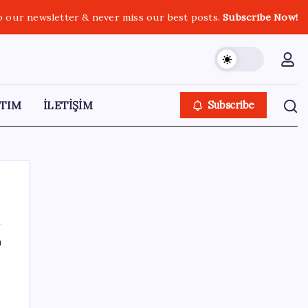
o our newsletter & never miss our best posts.
Subscribe Now!
TIM
İLETİŞİM
Subscribe
ı
SON YAZILAR
HPV’ye karşı geliştirilen sakız virüsü yüzde
93 azalttı