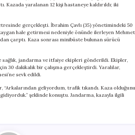
12
. Kazada yaralanan 12 kişi hastaneye kaldırıldı; iki
Kişi
Yaralandı
için
tresinde gerçekleşti. İbrahim Çavlı (35) yönetimindeki 50
i kaygan hale getirmesi nedeniyle önünde ilerleyen Mehme
kadan çarptı. Kaza sonrası minibüste bulunan sürücü
sağlık, jandarma ve itfaiye ekipleri gönderildi. Ekipler,
in 30 dakikalık bir çalışma gerçekleştirdi. Yaralılar,
si’ne sevk edildi.
, “Arkalarından geliyordum, trafik tıkandı. Kaza olduğun
idiyorduk.” şeklinde konuştu. Jandarma, kazayla ilgili