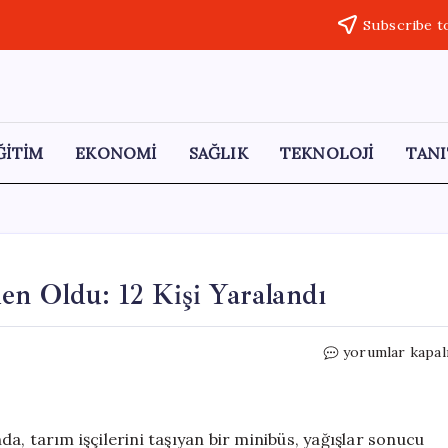
Subscribe t
ĞİTİM
EKONOMİ
SAĞLIK
TEKNOLOJİ
TANI
en Oldu: 12 Kişi Yaralandı
Aksaray’da
yorumlar kapal
Yağışlar
Kazaya
Neden
Oldu:
a, tarım işçilerini taşıyan bir minibüs, yağışlar sonucu