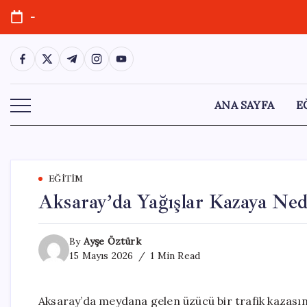
Skip
-
to
content
https://www.facebook.com/
https://twitter.com/
https://t.me/
https://www.instagram.com/
https://youtube.com/
ANA SAYFA
E
EĞITIM
Aksaray’da Yağışlar Kazaya Ned
By
Ayşe Öztürk
15 Mayıs 2026
1 Min Read
Aksaray’da meydana gelen üzücü bir trafik kazasınd